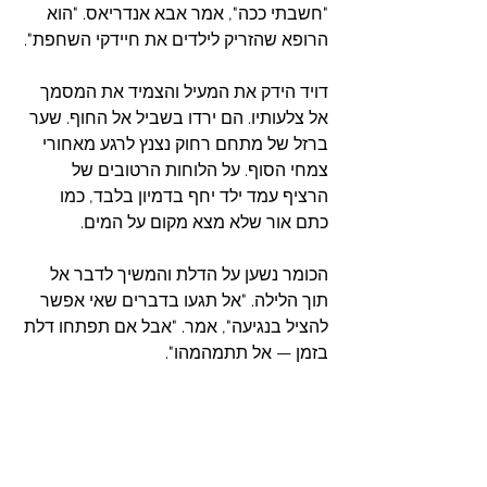
"חשבתי ככה", אמר אבא אנדריאס. "הוא 
הרופא שהזריק לילדים את חיידקי השחפת".
דויד הידק את המעיל והצמיד את המסמך 
אל צלעותיו. הם ירדו בשביל אל החוף. שער 
ברזל של מתחם רחוק נצנץ לרגע מאחורי 
צמחי הסוף. על הלוחות הרטובים של 
הרציף עמד ילד יחף בדמיון בלבד, כמו 
כתם אור שלא מצא מקום על המים.
הכומר נשען על הדלת והמשיך לדבר אל 
תוך הלילה. "אל תגעו בדברים שאי אפשר 
להציל בנגיעה", אמר. "אבל אם תפתחו דלת 
בזמן — אל תתמהמהו".
הוא הניף את ידו בתנועה של ברכה, 
והדבורה הזדחלה מתוך השרוול ונעלמה.
הפעמון צלצל בלי סיבה נראית לעין. 