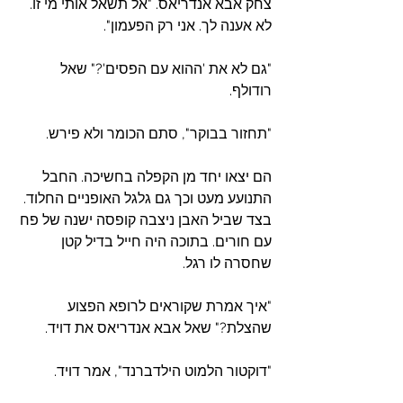
צחק אבא אנדריאס. "אל תשאל אותי מי זו. 
לא אענה לך. אני רק הפעמון".
"גם לא את 'ההוא עם הפסים'?" שאל 
רודולף.
"תחזור בבוקר", סתם הכומר ולא פירש.
הם יצאו יחד מן הקפלה בחשיכה. החבל 
התנועע מעט וכך גם גלגל האופניים החלוד. 
בצד שביל האבן ניצבה קופסה ישנה של פח 
עם חורים. בתוכה היה חייל בדיל קטן 
שחסרה לו רגל.
"איך אמרת שקוראים לרופא הפצוע 
שהצלת?" שאל אבא אנדריאס את דויד.
"דוקטור הלמוט הילדברנד", אמר דויד.