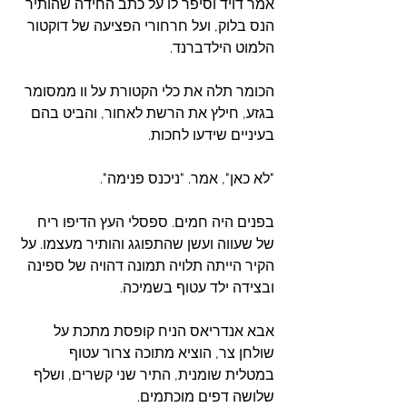
אמר דויד וסיפר לו על כתב החידה שהותיר 
הנס בלוק, ועל חרחורי הפציעה של דוקטור 
הלמוט הילדברנד.
הכומר תלה את כלי הקטורת על וו ממסומר 
בגזע, חילץ את הרשת לאחור, והביט בהם 
בעיניים שידעו לחכות.
"לא כאן", אמר. "ניכנס פנימה".
בפנים היה חמים. ספסלי העץ הדיפו ריח 
של שעווה ועשן שהתפוגג והותיר מעצמו. על 
הקיר הייתה תלויה תמונה דהויה של ספינה 
ובצידה ילד עטוף בשמיכה.
אבא אנדריאס הניח קופסת מתכת על 
שולחן צר, הוציא מתוכה צרור עטוף 
במטלית שומנית, התיר שני קשרים, ושלף 
שלושה דפים מוכתמים.