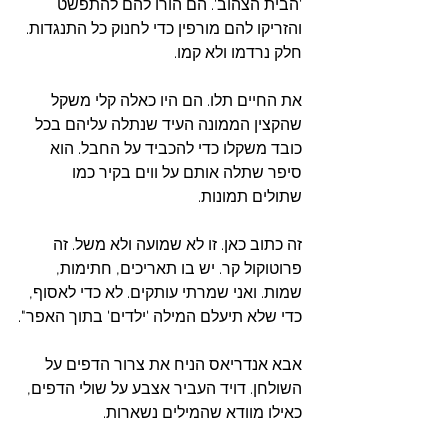
'הבית הצהוב'. הם הורו להם להתפשט 
והזריקו להם מורפין כדי לחנוק כל התנגדות. 
חלק נרדמו ולא קמו.
את החיים תלו. הם היו כאלה קלי משקל 
שהקצין הממונה העיד שנתלה עליהם בכל 
כובד משקלו כדי להכביד על החבל. הוא 
סיפר שתלה אותם על ווים בקיר כמו 
שתולים תמונות.
זה כתוב כאן. זו לא שמועה ולא משל. זה 
פרוטוקול קר. יש בו תאריכים, חתימות, 
שמות. ואני שמרתי עותקים. לא כדי לאסוף, 
כדי שלא תיעלם המילה 'ילדים' בתוך האפר".
אבא אנדריאס הניח את צרור הדפים על 
השולחן. דויד העביר אצבע על שולי הדפים, 
כאילו מוודא שהמילים נשארות.