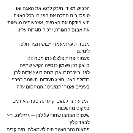
הכביש מצידו חיבק לרגע את האגם ואז 
טיפס. רוח חתכה את הפנים. בכל האצה 
היא הידקה את האחיזה, אצבעותיה מוצאות 
את אבזם החגורה, ירכיה סוגרות עליו.
מנסרות עץ ומעמדי ייבוש חציר חלפו 
לימינם. 
פעמוני פרות צלצלו כמו מטרונום.
בוואקירכן פעמון כנסייה הקיש שתיים.
לפני רייכרסבויארן מחסום עץ אדום לבן.
רודולף האט, הציג תעודות. השומר רפרף 
בעיניים ואמר "תמשיכו"‏. המחסום עלה.
המנוע חזר לנהום. קתרינה ספרה אורנים 
במקום מחשבות. 
שלטים הבהבו שחור על לבן — גריילינג, חץ 
לבאד טֶלְץ.
פתאום נהר האִיזָר היה לשמאלם, מים קרים 