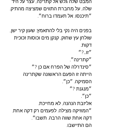
המבט שלה גלש אל קתרינה, עצר על היד 
שלה, על מחברת התווים שמציצה מהתיק.
״תיכנסו. אל תעמדו ברוח״.
בפנים היה נקי בלי להתאמץ: שעון קיר ישן, 
שולחן עץ שחוק, קנקן מים וכוסות זכוכית 
דקות.
״זו…?״
״קתרינה״.
״סינדרלה של הפרח אם כן ?״
הייתה זו הפעם הראשונה שקתרינה 
הסמיקה. ״כן״.
״מנגנת ?״
״כן״.
אליזבת הנהנה, לא מחייכת. 
״המוזיקה מצילה. לפעמים רק דקה אחת. 
דקה אחת שווה הרבה. תשבו״.
הם התיישבו. 