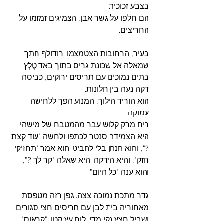
בצבע זכוכית.
הם חלפו על גשר אבן, הצמיגים זמזמו על 
החריצים.
בעיר, הרחובות הצטמצמו. רודולף חתך 
שמאלה אל שכונת גריס בתוך באד טֶלְץ. 
בתים נמוכים עם תריסים ירוקים, כביסה 
דקה נעה בין חלונות. 
הוא הוריד הילוך, המנוע הפך ללחישה 
עמוקה. 
ריח מרק קלוש עבר מהמטבח של מישהי.
היא הצמידה סנטר לכתפו ולחשה "עוד קצת 
?"‏, והוא הנהן בלי להביט. הוא אמר "תחזיקי 
חזק"‏, והיא הידקה. היא שאלה "קר לך ?"‏, 
והוא ענה "כל היום"‏.
גדר מתכת נמוכה צצה. גפן רזה מטפסת. 
מאחוריה בית לבן עם תריסים חצי סגורים 
ושביל חצץ נקי מדי. לוח עץ קטן: "קראוס"‏.