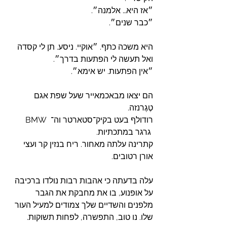
״אז היא… אלמנה״.
״כבר שנים״.
היא משכה כתף. ״אוקיי. ניסע. תן לי קסדה 
ואל תעשה לי הפתעות בדרך״.
״אין הפתעות. יש אימא״.
הם יצאו מבאכמאייר שעל שפת אגם 
טֶגֶרנזה. 
רודולף בעט בקיק־סטארטר וה־  BMW 
 גרגר במתכתיות. 
קתרינה עלתה מאחור. ריח בנזין קר ועצי 
אורן רטובים.
עלה בדעתה כי אהבות רבות נולדו ברכיבה 
על אופנוע, בו את מחבקת את הגבר 
מלפנים והשדיים שלך צמודים למעיל העור 
שלו. נו טוב, התפשרה, לפחות תשוקות.