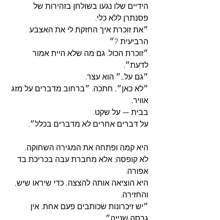
הידיים שלו נגעו בשולחן בזהירות של 
פסנתרן ללא כלי.
״את זוכרת איך החזקת לי את האצבע 
הרביעית ?״
״זוכרת הכול. גם מה שלא היית אמור 
לדעת״.
״גם על…״ הוא עצר.
״לא כאן״, חתכה. ״ברחוב מדברים על מזג 
אוויר. 
בבית — על שקט. 
על דברים אחרים לא מדברים בכלל״.
היא קמה ופתחה את המגירה השחוקה. 
לא קופסה; אלא מחברת עבה בכריכת בד 
אפורה. 
היא הוציאה אותה להצצה, כדי שיראו שיש, 
והחזירה.
״יש זיכרונות שכותבים פעם אחת. אין 
גרסה שנייה״.