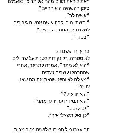
״את קוראת תווים מהר. אל תרוצי. לפעמים 
סימן ההשהיה הוא החיים״.
״אשים לב״.
״ותשתו מים. קפה עושה אנשים גיבורים 
לשעה ומטומטמים ליומיים״.
״בסדר״.
בחוץ ירד גשם דק. 
לא מטריה, רק נקודות קטנות על שרוולים.
״היא לא מתה״, אמרה קתרינה, אחרי 
שהתרחקו עשרים צעדים.
״מעולם לא והיא שונאת את מה שאני 
עושה״.
״היא יודעת ?״
״היא תמיד ידעה יותר ממני״.
״גם לגבי…״
״כן. ואל תשאלי איך״.
הם עצרו מול המים. שלושים מטר מבית 