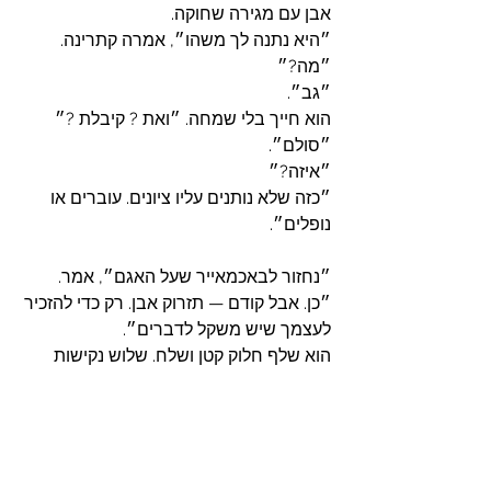
אבן עם מגירה שחוקה.
״היא נתנה לך משהו״, אמרה קתרינה.
״מה?״
״גב״.
הוא חייך בלי שמחה. ״ואת ? קיבלת ?״
״סולם״.
״איזה?״
״כזה שלא נותנים עליו ציונים. עוברים או 
נופלים״.
״נחזור לבאכמאייר שעל האגם״, אמר.
״כן. אבל קודם — תזרוק אבן. רק כדי להזכיר 
לעצמך שיש משקל לדברים״.
הוא שלף חלוק קטן ושלח. שלוש נקישות 
קצרות חזרו מהמים.
״שומעת ?״
״שומעת. מחר עוד אחת". 
בדרך חזרה הוא שאל, רך יותר: ״למה את 