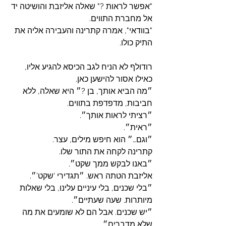
"אפשר לראות ?" שאלה אליזבת והושיטה יד 
אל מחברת התווים.
"בוודאי", אמרה קתרינה והעבירה אליה את 
התיק כולו.
רודולף לא הניח לגב הכיסא להגיע אליו, 
כאילו אסור להישען כאן.
״מה הביא אותך, בן ?״ היא שאלה, ללא 
חביבות, מדפדפת בתווים.
״רציתי לראות אותך״.
״ראית״.
״וגם…״ הוא חיפש מילים, עצר.
קתרינה לקחה את התור שלו. 
״באנו לבקש ממך שקט״.
אליזבת הטתה ראש. ״תגדירי ‘שקט’״.
״בלי שכנים, בלי עיניים עלינו, בלי שאלות 
מיותרות. שעה שעתיים״.
״יש שכנים. אבל הם לא שומעים את מה 
שלא מדברים״. 