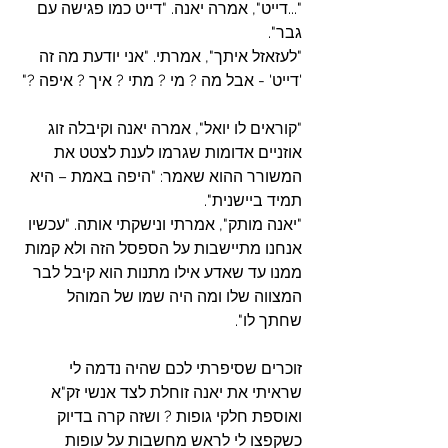
"...דייט", אמרה יאנה. "דייט כמו פגישה עם 
גבר".
"לעזאזל איתך", אמרתי. "אני יודעת מה זה 
'דייט' - אבל מה ? מי ? מתי ? איך ? איפה ?"
"קוראים לו יואל", אמרה יאנה וקיבלה זוג 
אוזניים אדומות שגרמו לענת לצטט את 
המשורר ההוא שאמר: "היפה באמת – היא 
תמיד ביישנית".
"יאנה מותק", אמרתי ונישקתי אותה. "עכשיו 
אנחנו מתיישבות על הספסל הזה ולא קמות 
ממנו עד שאדע אילו מתנות הוא קיבל לבר 
המצווה שלו ומה היה שמו של המוהל 
שחתך לו".
זוכרים שסיפרתי לכם שהיה נדמה לי 
שראיתי את יאנה זוחלת לצד אנשי זק"א 
ואוספת חלקי גופות ? ושזה קרה בדיוק 
כשקפצו לי לראש מחשבות על עופות 