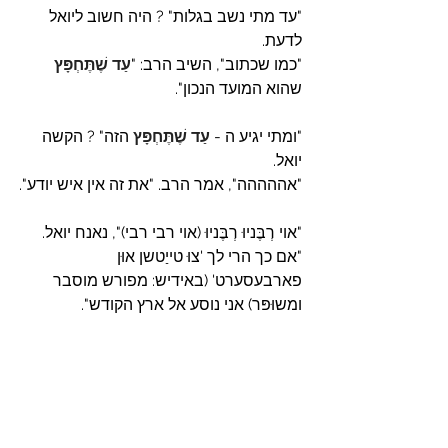
"עד מתי נשב בגלות" ? היה חשוב ליואל 
לדעת.
"כמו שכתוב", השיב הרב: "
עַד שֶׁתֶּחְפָּץ
שהוא המועד הנכון".
"ומתי יגיע ה - 
עַד שֶׁתֶּחְפָּץ
 הזה" ? הקשה 
יואל.
"אההההה", אמר הרב. "את זה אין איש יודע".
"אוי רְבֶּניוּ רְבֶּניוּ (אוי רבי רבי)", נאנח יואל. 
"אם כך הרי לך 'צוּ טייַטשן אוּן 
פארבעסערט' (באידיש: מפורש מוסבר 
ומשוּפּר) אני נוסע אל ארץ הקודש".