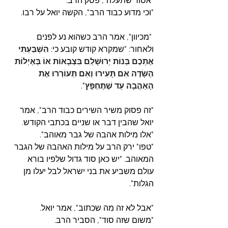
"אסור שתעלה", פסק הרב.
"וכי מדוע כבוד הרב", הקשה יואל על רבו.
 "מכיוון", אמר הרב כשהוא נע לפנים 
ולאחור: "שמקרא קודש קובע כי: 
הִשְׁבַּעְתִּי 
אֶתְכֶם בְּנוֹת יְרוּשָׁלַ‍ִם בִּצְבָאוֹת אוֹ בְּאַיְלוֹת 
הַשָּׂדֶה אִם תָּעִירוּ וְאִם תְּעוֹרְרוּ אֶת 
הָאַהֲבָה עַד שֶׁתֶּחְפָּץ
".
"זה פסוק משיר השירים כבוד הרב", אמר 
יואל שהבין דבר או שניים בכתבי הקודש. 
"אלו מילות אהבה של גבר מאוהב".
"טפו" ירק הרב על מילות האהבה של הגבר 
המאוהב. "יש כאן סוד גדול שלפיו בורא 
עולם משביע את בני ישראל לבל יעלו מן 
הגלות".
"אבל לא זה מה שכתוב", אמר יואל.
"משום שזה סוד", הסביר הרב.