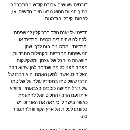
דורסים שעושים עבודת קודש ? התברר כי 
בתוך המוות ההוא נזרעו חיים חדשים, או, 
לפחות, קיבלו הזדמנות.
הדייט של יאנה נולד בברוקלין למשפחה 
ולקהילה שהיהודים מכנים 'חרדית' או 
'חרדיות', ומתכוונים בזה לכך, שהן, 
המשפחות החרדיות והקהילות החרדיות, 
חוששות מן הצל של עצמן, ומשקשקות 
מפחד מפני כל מה שנדמה להן שהוא דבר 
האלוהים, אשר, למען האמת, הוא דברו של 
הרבי ששליטתו בחסידיו עולה על שליטתו 
של גנרל חמישה כוכבים בצבאותיו, ודווקא 
איתו (עם הרבי) החליט יואל להתעמת 
כאשר בישר לו כי ראה את האור וכי יש 
בכוונתו לעלות אל ארץ הקודש ולהתגורר 
בה. 