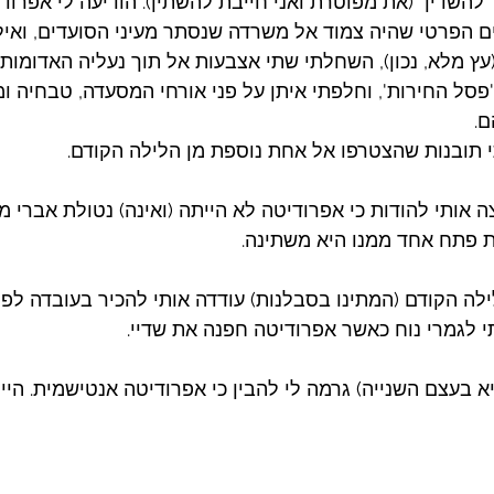
 להשדין" (את מפוטרת ואני חייבת להשתין). הודיעה לי אפרוד
 הפרטי שהיה צמוד אל משרדה שנסתר מעיני הסועדים, ואילו
עץ מלא, נכון), השחלתי שתי אצבעות אל תוך נעליה האדומות,
פסל החירות', וחלפתי איתן על פני אורחי המסעדה, טבחיה ומ
ם.
י תובנות שהצטרפו אל אחת נוספת מן הלילה הקודם.
אותי להודות כי אפרודיטה לא הייתה (ואינה) נטולת אברי מין 
ת פתח אחד ממנו היא משתינה.  
לה הקודם (המתינו בסבלנות) עודדה אותי להכיר בעובדה לפי
 לגמרי נוח כאשר אפרודיטה חפנה את שדיי.
 בעצם השנייה) גרמה לי להבין כי אפרודיטה אנטישמית. היית