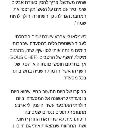
שהיה משתעל. צריך להכין סעודת אבלים. 
שימי סיר עם מים על האש ותקרצפי את 
המחבת הגדולה, כן, השחורה. הולך להיות 
שמח".
כשמלאו לי ארבע עשרה שנים התחלתי 
לעבוד כשוטפת כלים במסעדה שברבות 
הימים מינתה אותי לסו-שף, שזה, בתרגום 
מילולי, 'השף של הרטבים' (SOUS CHEF), 
אך בתרגום חופשי כוונתו היא 'הסגן של 
השף הראשי'. הדמות השנייה בחשיבותה 
בכל מסעדה.
בבוקרו של היום החשוב בחיי, שהוא היום 
בו צעדתי לראשונה אל המסעדה, ביום 
הולדתי הארבעה עשר, הוענקו לי ארבע 
מתנות: זוג תוכים ננסיים שמסיבה 
היפותרמית לא שרדו את החורף היווני, 
ושתי מחרוזות שנמצאות איתי גם היום. נו 