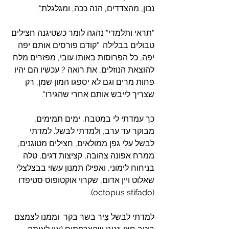
נכון, מהצדדים, הנה ככה, ומגלגלת".
"תראי ותלמדי" נהגה לומר כשטיגנה חצילים 
טבולים בבלילה. "קודם פורסים אותם יפה 
יפה, כל הפרוסות באותו עובי, מפזרים מלח 
להוצאת הנוזלים, את רואה ? עכשיו הם יהיו 
פחות מרים וגם לא יספגו המון שמן, רק 
שצריך לייבש אותם אחרי שהגירו".
כך עמדתי לי במטבח, ימים תמימים, 
מבוקר עד ערב, ולמדתי לבשל. למדתי 
לבשל עלי גפן ממולאים, חצילים מטוגנים, 
ממרח אפונה צהובה, קציצות דגים, טלה 
בניחוח לימוני, ואפילו תמנון עשוי בבצלצלי 
שאלוט ויין אדום, שקרוי אוקטופוס סטיפדו 
(octopus stifado).
למדתי לבשל צִיר בשר בקר  וממנו לצמצם 