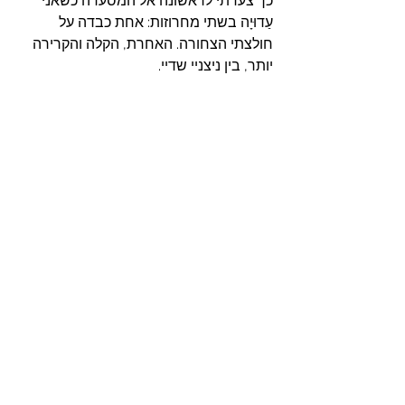
כך צעדתי לראשונה אל המסעדה כשאני 
עַדוּיָה בשתי מחרוזות: אחת כבדה על 
חולצתי הצחורה. האחרת, הקלה והקרירה 
יותר, בין ניצניי שדיי.