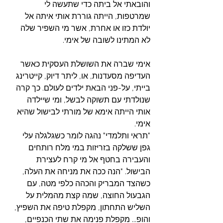
והובאתי אל ביתה כדי שתעשה לי 
שמרטפות, הייתה גוררת אותי איתה אל 
יולדת כזו או אחרת, אשר מי השפיר שלה 
לא המתינו לשובה של אימי.
אימי שברה את השושלת העסקית כאשר 
העדיפה מסעדנות, או, ליתר דיוק, קייטרינג 
בייתי, על-פני הבאת ילדים לעולם. כך קרה 
שנולדתי עם תשוקה לבשל, ומי שיילדה 
אותי הייתה אימא של מורתי לבישול שהיא 
אימי.
"תראי ותלמדי" נהגה לומר כשגלגלה עלי 
גפן ששלקה בזריזות במי מלח רותחים 
והעבירה בחטף אל מי קרח לעצירת 
הבישול. "הנה ככה את מניחה את העלה, 
כשהצד המבריק והכהה כלפי מטה, עם 
הגבעול החוצה, שמה קצת מהמלית על 
השליש התחתון, מקפלת טיפה את השפיץ, 
והופ... מקפלת פנימה את שתי הכנפיים, 