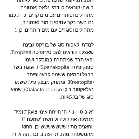
רוטב חצי-זגוגי שהצרפתים (אוי לאותה 
בושה) קוראים לו דמי-גלאס (אנטוניה, 
מתחילים ופותחים עם מים קרים, כן...), כמו 
גם בשר בקר עסיסי ונימוח (אנטוניה, 
מתחילים וסוגרים עם מים רותחים, כן...).
למדתי לאפות סוג של בורקס גבינה 
שאצלנו קוראים להם טירופיטה ((Tiropita, 
ופאי תרד שמתחרה במוסקה ושמו 
ספנקופיתה Spanakopita) ), ועוגת בשר 
בבצל וחמאה ששמה קראטופיתה 
(Kreatopita), וממתק מבצק פילו ששמו 
גאלאקטובוריקו Galactobouriko)), שהוא 
סוג של בקלאווה.
"א-נ-ט-ו-נ-י-ה" הייתה אימי צועקת ומיד 
מנמיכה את קולה ולוחשת "שמעת ?! 
יוהאניס מת ! ששששששש. כן, ההוא 
מהמשפחה מהבית הצהוב. נכון, ההוא. זה 