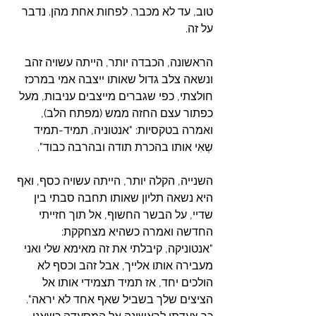
טוב, עד לא מכבר. לפחות אחת מהן. נדבר 
על זה.
הראשונה, הכבדה יותר, הייתה עשויה זהב 
ונשאה צלב גדול שאותו ייצבה אמי במרכז 
חולצתי, כפי שגברים מייצבים עניבות, מעל 
כפתור עצם החזה ממש (מפתח הלב), 
ואמרה בטקסיות: "אנטוניה, תמיד-תמיד 
שְאִי אותו בהכרת תודה ובהרבה כבוד".
השנייה, הקלה יותר, הייתה עשויה כסף, ואף 
היא נשאה תליון שאותו תחבה סבתי בין 
שדיי, על הבשר החשוף, אל תוך חזייתי 
החדשה ואמרה כשהיא מצחקקת: 
"אנטוניקה, קיבלתי את זה מאימא שלי ואני 
מעבירה אותו אלייך, אבל זהב וכסף לא 
הולכים יחד, אז תמיד תצמידי אותו אל 
הציצים שלך בשביל שאף אחד לא יראה". 