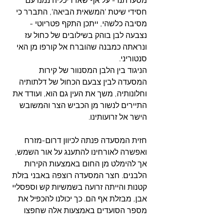
מסעדתנו - על אף שאדריכליה נמנו עם 
חסידי שיטת 'המשאית הביאה', התברר כי 
מסיבה כלשהי, ייתכן התקף פטריוטי - 
נצבעה לבן בוהק בשילובים של כחול עז 
ונראתה כמבנה שהוברח אל קורפו מן האי 
סנטוריני.
הניגוד בין הלבן המסנוור של קירות 
המסעדה לבין צבעם הכחול של דלתותיה 
וחלונותיה, משך את העין גם הוא, ועודד את 
התיירים לנשור מן הכביש הצר והמשובש 
הישר אל זרועותינו.
חזית המסעדה פנתה לכיוון דרום-מזרח 
ואפשרה לאורחינו להתענג על אור השמש, 
אך להימלט מן החום באמצעות הקירות 
הלבנים. חצר המסעדה רוצפה באבני בזלת 
קטנות והייתה זרועה בשמשיות קש וספסליי 
אבן, מבזלת אף הם. כך יכולנו להכפיל את 
מספר הסועדים באמצעות אלה שחפצו 