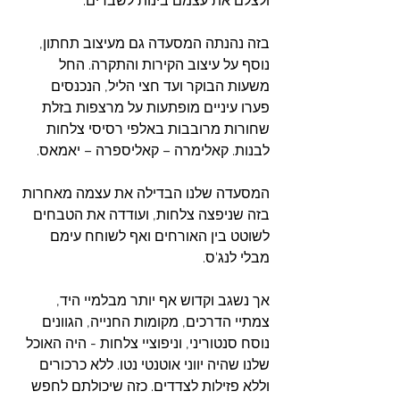
ולצלם את עצמם בינות לשברים.
בזה נהנתה המסעדה גם מעיצוב תחתון, 
נוסף על עיצוב הקירות והתקרה. החל 
משעות הבוקר ועד חצי הליל, הנכנסים 
פערו עיניים מופתעות על מרצפות בזלת 
שחורות מרובבות באלפי רסיסי צלחות 
לבנות. קאלימרה – קאליספרה – יאמאס. 
המסעדה שלנו הבדילה את עצמה מאחרות 
בזה שניפצה צלחות, ועודדה את הטבחים 
לשוטט בין האורחים ואף לשוחח עימם 
מבלי לנג'ס.
אך נשגב וקדוש אף יותר מבלמיי היד, 
צמתיי הדרכים, מקומות החנייה, הגוונים 
נוסח סנטוריני, וניפוציי צלחות - היה האוכל 
שלנו שהיה יווני אוטנטי נטו. ללא כרכורים 
וללא פזילות לצדדים. כזה שיכולתם לחפש 