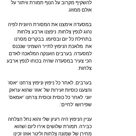
להשקיף מקרוב על הנוף תמורת וויתור על 
אולם ממוזג.
במסעדה אימצנו את המסורת היוונית לפיה 
נהוג לנפץ צלחות. ניפצנו ארבע צלחות 
בתחילת כל יום ובסיומו. בבקרים מסרנו 
את  מלאכת הניפוץ לתייר השמיני שנכנס 
למסעדה. בערבים הוענקה המלאכה לאדם 
הכי צעיר במסעדה שהיה בכוחו לנפץ ארבע 
צלחות.
בערבים, לאחר כל ניפוץ וניפוץ צרחנו 'יאסו' 
והצענו כוסיות זעירות של 'אוזו' שהוא עראק 
יווני. לאחר כל כוסית וכוסית צרחנו 'יאמאס' 
שפירושו 'לחיים'.
עניין הניפוץ היה רעיון שלי והוא נחל הצלחה 
כבירה. תמורת שלושים אירו ליום (שהוא 
מחירן של שמונה צלחות וליטר אוזו) זכינו 