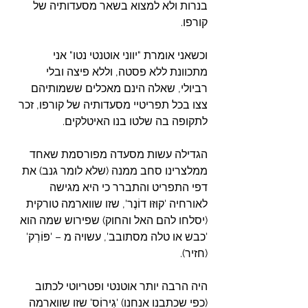
בנרות ולא למצוא בשאר מסעדותיה של 
קורפו.
וכשאני אומרת "יווני אוטנטי נטו" אני 
מתכוונת ללא פסטה, וללא פיצה ובלי 
רביולי, שאלה הינם מאכלים ששמותיהם 
צצו בכל תפריטיי מסעדותיה של קורפו, זכר 
לתקופה בה שלטו בנו האיטלקים.
הגדילה עשות מסעדה מפורסמת שאחד 
ממלצרינו סחב ממנה (שלא לומר גנב) את 
דפי התפריט והתברר כי היא מגישה 
לאורחיה 'קוּזּו דוֹנֶר', שזו שווארמה טורקית 
(יסלחו להם האל והחוק) שפירוש שמה הוא 
'כבש או טלה מסתובב', עשויה מ – 'פּוֹרְק' 
(חזיר).
היה הרבה יותר אוטנטי ופטריוטי לכתוב 
(כפי שכתבנו אנחנו) 'גִירוֹס' שזו שווארמה 