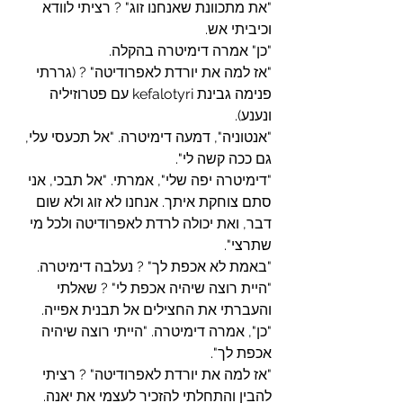
"את מתכוונת שאנחנו זוג" ? רציתי לוודא 
וכיביתי אש.
"כן" אמרה דימיטרה בהקלה.
"אז למה את יורדת לאפרודיטה" ? (גררתי 
פנימה גבינת kefalotyri עם פטרוזיליה 
ונענע).
"אנטוניה", דמעה דימיטרה. "אל תכעסי עלי, 
גם ככה קשה לי".
"דימיטרה יפה שלי", אמרתי. "אל תבכי, אני 
סתם צוחקת איתך. אנחנו לא זוג ולא שום 
דבר, ואת יכולה לרדת לאפרודיטה ולכל מי 
שתרצי".
"באמת לא אכפת לך" ? נעלבה דימיטרה.
"היית רוצה שיהיה אכפת לי" ? שאלתי 
והעברתי את החצילים אל תבנית אפייה.
"כן", אמרה דימיטרה. "הייתי רוצה שיהיה 
אכפת לך".
"אז למה את יורדת לאפרודיטה" ? רציתי 
להבין והתחלתי להזכיר לעצמי את יאנה.