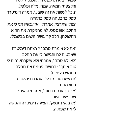
שצועדים איתו לכנסיה". (הכנסתי לסיר 
והקצפתי חמאה, קמח, מלח ופלפל).
"נוכל לעשות את זה שוב...", אמרה דימיטרה 
ספק בהבטחה ספק בתהייה.
"מתי שתרצי", אמרתי. "אז עכשיו תני לי את 
החלב. אופססס, לא מהמקרר. את ההוא 
מהשולחן. חלב קר עושה גושים בבשמל".
"את לא אומרת סתם" ? רצתה דימיטרה 
שאבטיח לה והגישה לי את החלב.
"לא, לא סתם", אמרתי ולא שיקרתי. "היה לי 
טוב איתך". (בחשתי פנימה את החלב 
בחמש פעימות).
"זה עשה טוב גם לי", אמרה דימיטרה 
בחולמנות.
"אם כך אנחנו בטוב", אמרתי וראיתי 
שהופיעו בועות.
"אז בואי נתנשק", הציעה דימיטרה והגישה 
לי את שפתיה.