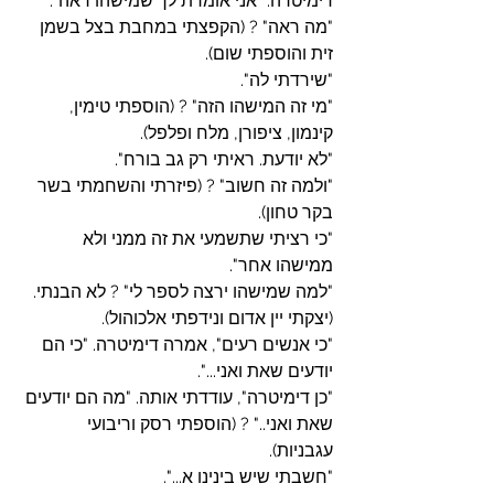
דימיטרה. "אני אומרת לך שמישהו ראה".
"מה ראה" ? (הקפצתי במחבת בצל בשמן 
זית והוספתי שום).
"שירדתי לה".
"מי זה המישהו הזה" ? (הוספתי טימין, 
קינמון, ציפורן, מלח ופלפל).
"לא יודעת. ראיתי רק גב בורח".
"ולמה זה חשוב" ? (פיזרתי והשחמתי בשר 
בקר טחון).
"כי רציתי שתשמעי את זה ממני ולא 
ממישהו אחר".
"למה שמישהו ירצה לספר לי" ? לא הבנתי. 
(יצקתי יין אדום ונידפתי אלכוהול).
"כי אנשים רעים", אמרה דימיטרה. "כי הם 
יודעים שאת ואני...".
"כן דימיטרה", עודדתי אותה. "מה הם יודעים 
שאת ואני.." ? (הוספתי רסק וריבועי 
עגבניות).
"חשבתי שיש בינינו א...".