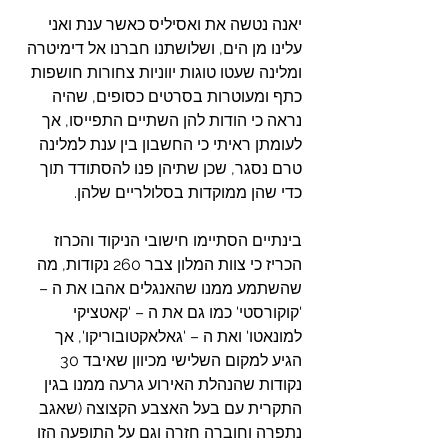
יאנה נטשה את ואסיליס כאשר ענת ואני 
עלינו מן הים, ושלושתנו חברנו אל דימיטרה 
ומלינה שעטו טוגות יווניות צחורות חושפות 
כתף ומעוטרות בסרטים כסופים, שהיה 
נראה כי הודות להן השתיים התפייסו, אך 
לעומתן ראיתי כי החשבון בין ענת למלינה 
טרם נסגר, שכן שתיהן פנו להסתודד תוך 
כדי שהן ממוקדות בסלולריים שלהן.
בינתיים הסתיימו חישובי הניקוד והכרוז 
הכריז כי צוות המלון צבר 260 נקודות, מה 
שהשתמע ממנו שהאנגלים אהבו את ה – 
'קוקורסטי' כמו גם את ה – 'קאטציקי 
למונאטו' ואת ה – 'גאלאקטובוריקו', אך 
הגיע למקום השלישי מכיוון שאיבד 30 
נקודות שהנהלת האירוע גרעה ממנו בגין 
התקרית עם בעל האצבע הקצוצה (שאגב 
נתפרה וחוברה חזרה וגם על התופעה הזו 