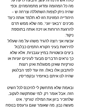
כולה אש ותימרות עשן, ותבעה לדעת על 
מה כל המהומה ומדוע מתמהמהים, וכפי 
שהיה ניתן לצפות השתוללה וצרחה ש –  
היהודייה המזוינת הזו לא תלמד אותה כיצד 
מכינים 'רבאני יווני', מה שלא ממש תרם 
להרגעת הרוחות או זיכה אותה בתוספת 
ניקוד.
עכשיו אני רוצה להגיד משהו על מה שעלול 
להיראות בעיני הקורא התמים כבלבול 
ביצים וכשטויות במיץ עגבניות, אלא שלא 
כך נראים הדברים מבעד לעיניים יווניות או 
טורקיות שאינן מסוגלות ואינן רוצות 
להתבונן אלו באלו, וזה עוד לפני הבלגאן 
שהיה לנו איתם באיזמיר ובקפריסין.
ובאמת שלא מתחשק לי להיכנס לכל השיט 
הזה, אבל אומר רק, למי שמתקשה לעקוב, 
שלהזכיר ביוון את המילה 'טורקי', אינו 
מעשה נבון, מה שאומר שגם גרעפס בנוסח 