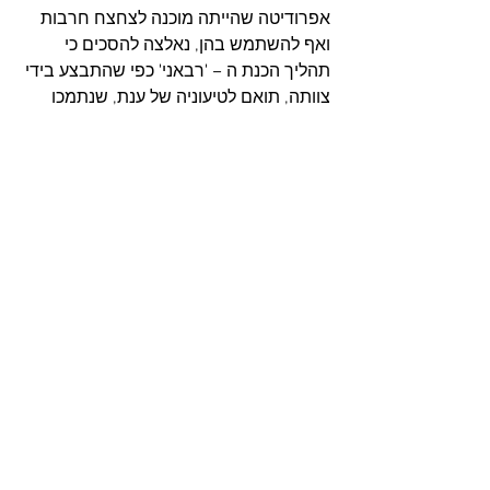
אפרודיטה שהייתה מוכנה לצחצח חרבות 
ואף להשתמש בהן, נאלצה להסכים כי 
תהליך הכנת ה – 'רבאני' כפי שהתבצע בידי 
צוותה, תואם לטיעוניה של ענת, שנתמכו 
בסרטון אנונימי (בו נראתה אפרודיטה 
טורפת ביצים על חלמוניהן וחלבוניהן) 
והתנגן מתוך הסלולרי שלה (של ענת), מה 
שסגר את החשבון בינה ובין מלינה.