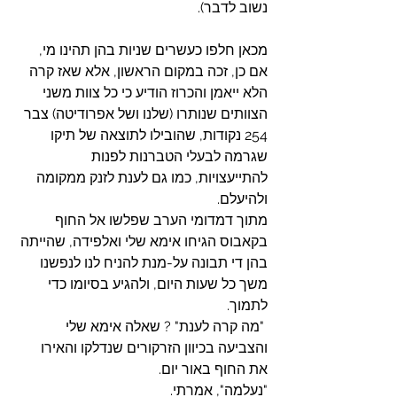
נשוב לדבר).
מכאן חלפו כעשרים שניות בהן תהינו מי, 
אם כן, זכה במקום הראשון, אלא שאז קרה 
הלא ייאמן והכרוז הודיע כי כל צוות משני 
הצוותים שנותרו (שלנו ושל אפרודיטה) צבר 
254 נקודות, שהובילו לתוצאה של תיקו 
שגרמה לבעלי הטברנות לפנות 
להתייעצויות, כמו גם לענת לזנק ממקומה 
ולהיעלם.
מתוך דמדומי הערב שפלשו אל החוף 
בקאבוס הגיחו אימא שלי ואלפידה, שהייתה 
בהן די תבונה על-מנת להניח לנו לנפשנו 
משך כל שעות היום, ולהגיע בסיומו כדי 
לתמוך.
 "מה קרה לענת" ? שאלה אימא שלי 
והצביעה בכיוון הזרקורים שנדלקו והאירו 
את החוף באור יום.
"נעלמה", אמרתי.