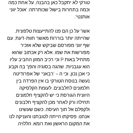
טורקי לא יתקבל כאן בהבנה, על אחת כמה 
וכמה בתחרות בישול שכותרתה: 'אוכל יווני 
אותנטי'.
אשר על כן הם פנו להתייעצות טלפונית, 
שהייתה יותר בוררות מאשר חוות-דעת, עם 
שף יווני מפורסם שביקש שלא אזכיר 
מפורשות את שמו, אלא רק אכתוב שהוא 
מתחיל באות P וכי רכיב המזון החביב עליו 
הוא עגבניות, שהגה בסוגיה והפך בה וקבע 
כי אכן נכון, וכי ה – 'רבאני' של אפרודיטה 
נעשה בנוסח הטורקי בו אין הפרדה בין 
חלמונים לחלבונים, לעומת הקלסיקה 
היוונית הגורסת כי יש להקציף חלמונים 
תחילה ורק לאחר מכן להקציף חלבונים 
ולקפלם אל תוך העיסה, כשם שעשינו 
אנחנו. פסיקתו הייתה לטובתנו והעניקה לנו 
את המקום הראשון ואת רומא. הללויה.  