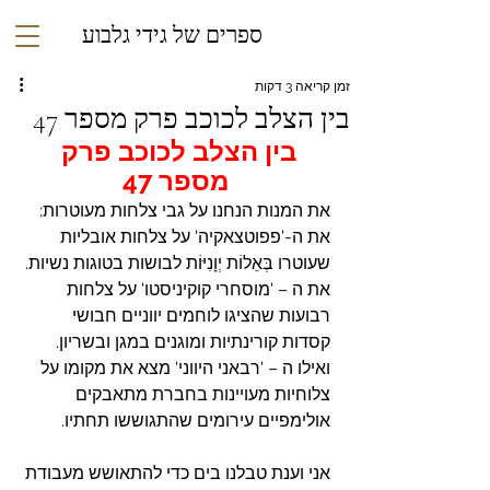
ספרים של גידי גלבוע
זמן קריאה 3 דקות
בין הצלב לכוכב פרק מספר 47
בין הצלב לכוכב פרק 
מספר 47
את המנות הנחנו על גבי צלחות מעוטרות: 
את ה-'פפוטצאקיה' על צלחות אובליות 
שעוטרו בְּאֵלוֹת יְוָנִיּוֹת לבושות בטוגות נשיות. 
את
 ה – 'מוסחרי קוקיניסטו
' על צלחות 
רבועות שהציגו לוחמים יווניים חבושי 
קסדות קורינתיות ומוגנים במגן ובשריון. 
ואילו ה – 'רבאני היווני' מצא את מקומו על 
צלוחיות מעויינות בחברת מתאבקים 
אולימפיים עירומים שהתגוששו תחתיו.
אני וענת טבלנו בים כדי להתאושש מעבודת 