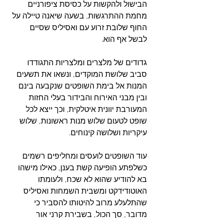
הבישול ולהקשות על כסיסת ציפורניים 
מחמת ההתרגשות, בשעה שיאנה טיילה על 
החוף שלובת זרוע עם ואסיליס שסיים 
לבשל אף הוא.
גדודים של מלצרים ומלצריות התגודדו 
סביב שלושת המוקדים, ונשאו את תשעים 
המנות אל בימת השופטים שנקבעה בינם 
ובין מבני האירוח והבידור בעלי החזות 
המעורבת יוונית איטלקית, וכך ייצא לכל 
שופט לטעום שלוש מנות ראשונות, שלוש 
עיקריות ושלושה קינוחים.
עוד השופטים לועסים ומחליפים רשמים 
כשלפתע הופיעה קשת בענן, כאילו מישהו 
בא להודיע שהוא לא שכח, ולעומתו 
האוטודידקט ומשבית השמחות ואסיליס 
שהתלעלע מרוב להיטותו להסביר כי 
מדובר, סך הכול, בשבירת קרני אור 