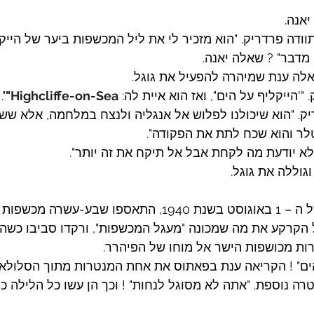
יאנה.
תוודה פרדריק. "הוא מזכיר לי את ליל המכשפות ביער של הייקל
מדבר" ? שאלה יאנה.
אלה ענת שמיהרה להפעיל את גוגל.
"'הייקליף על הים", ואז הוא איית לה: 
Highcliffe-on-Sea"
".
ק. "הוא שיכולנו לפלוש אל אנגליה ולנצח במלחמה, אלא ש
לר והוא שכח לתת את הפקודה".
 לא יודעת מה לקחת אבל אל תיקח את זה יותר".
וגוללה את גוגל.
כך התברר כי בלילה של ה – 1 באוגוסט בשנת 1940, התאספו שבע
על הקרקע את מה שמכונה "מעגל המכשפות", ורקדו סביבו כשה
ות מכושפות הישר אל מוחו של הפיהרר.
ים" ! הקריאה ענת בפאתוס את אחת המנטרות מתוך הסלולארי
טרה נוספת. "אתה לא מסוגל לנחות" ! וכך הן עשו כל הלילה כול