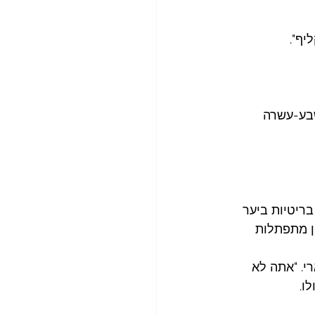
יף".
שבע-עשרה 
-עשרה מכשפות בריטיות ביער 
ן מתפתלות 
. "אתה לא 
ו.