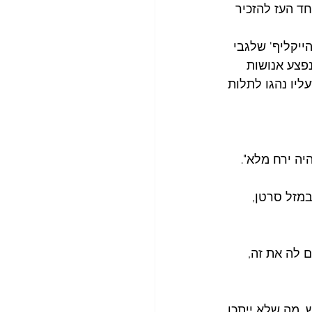
ד העז להזכיר 
ייקליף' שלגבי 
 נטוש ויכוח, אם האירוע התרחש בקרחת יער בנקודה בה המלך ויליאם ה – 3 נפצע אנושות 
 שעליו נהגו לתלות 
מזל סרטן, 
 לה את זה, 
ת בין הירח ובין השמש, מה שלא ייתכן 