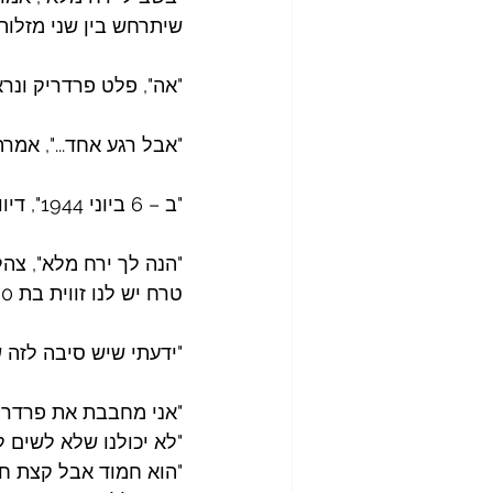
שיתרחש בין שני מזלות 
"אה", פלט פרדריק ונרא
"אבל רגע אחד...", אמר
"ב – 6 ביוני 1944", דיווחה ענת שלרגע לא הפסיקה לגלוש.
"הנה לך ירח מלא", צהל
טרח יש לנו זווית בת 180 מעלות".
"ידעתי שיש סיבה לזה 
"אני מחבבת את פרדריק
"לא יכולנו שלא לשים ל
"הוא חמוד אבל קצת חנו