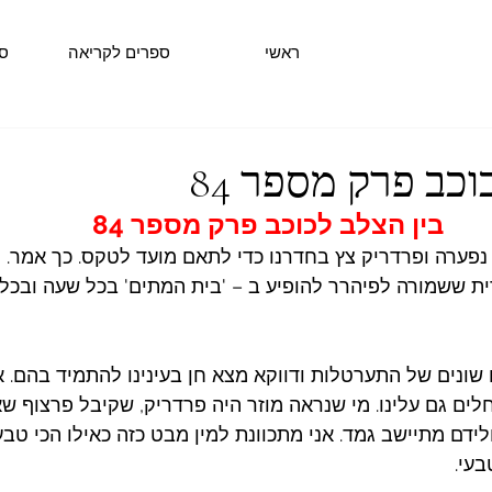
ראשי
ספרים לקריאה
ס
וכב פרק מספר 84
בין הצלב לכוכב פרק מספר 84
פערה ופרדריק צץ בחדרנו כדי לתאם מועד לטקס. כך אמר.
דית ששמורה לפיהרר להופיע ב – 'בית המתים' בכל שעה ובכל 
 שונים של התערטלות ודווקא מצא חן בעינינו להתמיד בהם. א
חלים גם עלינו. מי שנראה מוזר היה פרדריק, שקיבל פרצוף ש
ידם מתיישב גמד. אני מתכוונת למין מבט כזה כאילו הכי טבע
בעי.