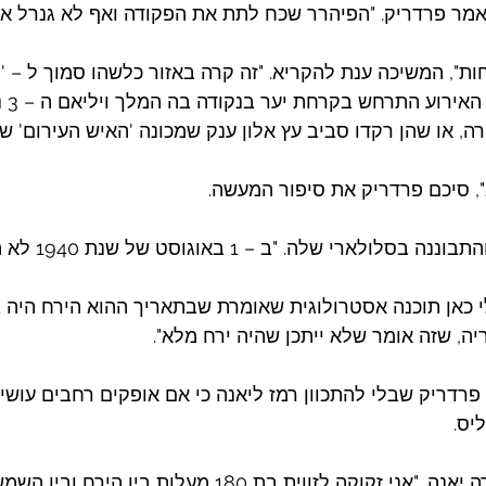
 אמר פרדריק. "הפיהרר שכח לתת את הפקודה ואף לא גנרל אח
ות", המשיכה ענת להקריא. "זה קרה באזור כלשהו סמוך ל – 'ה
מיקומו
ת 1100 לספירה, או שהן רקדו סביב עץ אלון ענק שמכונה 'האיש העירום'
", סיכם פרדריק את סיפור המעשה.
 שלה. "ב – 1 באוגוסט של שנת 1940 לא היה ירח מלא".
לי כאן תוכנה אסטרולוגית שאומרת שבתאריך ההוא הירח היה ב
ה, שזה אומר שלא ייתכן שהיה ירח מלא".
 פרדריק שבלי להתכוון רמז ליאנה כי אם אופקים רחבים עושים
יס.
"בשביל ירח מלא", אמרה יאנה. "אני זקוקה לזווית בת 180 מעלו