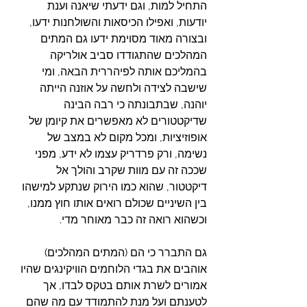
התחיל למות, וגם ידעתי שיאנה וענת 
יודעות, ואפילו הכיסאות והשולחנות ידעו, 
ובצורה מאוד מסוימת ידעו גם המתים 
המהלכים שהתגודדו סביב אולריקה 
בהמליכם אותה לפיהררית הבאה, ומי 
שישבה לצידה ולחשה על אוזנה הייתה 
יוהנה, שבתבונתה כי רבה הבינה 
שדיקטטורים לא מאפשרים את קיומן של 
אופוזיציות, ומכל מקום לא במצב של 
נשימה, ורק פרדריק עצמו לא ידע, מפני 
שככה זה עם מוות שקרב והולך אל 
דיקטטור, שהוא כמו הירוק שנתקע למישהו 
בין השיניים שכולם רואים אותו חוץ ממנו, 
וכשהוא רואה זה כבר מאוחר מדי.
גם התברר כי הם (המתים המהלכים) 
אוהבים את בגדי הלוחמים הוויקינגים שהיו 
אמורים לשרת אותם בטקס לבדו, אך 
לטענתם ועל מנת להתמודד עם מה שהם 