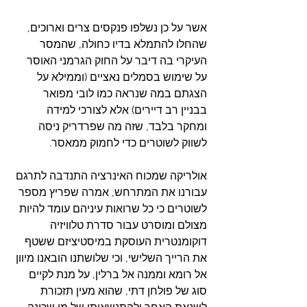
אשר על כן נשלפו פנקסים צרים וארוכים, 
שהחלו להתמלא בדיו כחולה, שהמסר 
העיקרי בה דיבר על החוק הגרמני האוסר 
על שימוש בסמלים נאציים (וממילא על 
הצגתם במה שנראה כמו לובי מפואר 
בבניין רב דיירים) אלא לצורכי למידה 
ומחקר בלבד, שזה מה שפרדריק ניסה 
לשווק לשוטרים כדי לחמוק ממאסר.
אולריקה שמכוח האינרציה התנדבה לתרגם 
עבורנו את המתרחש, אמרה שפריץ מספר 
לשוטרים כי כל שרואות עיניהם עומד להיות 
מצולם ומוסרט עבור סדרת טלוויזיה 
דוקומנטרית העוסקת במיסטיציזם ששטף 
את הרייך השלישי, וכי שלושתנו הובאנו מיוון 
אל רומא וממנה אל ברלין, על מנת לקיים 
סוג של פולחן דתי, שהוא מעין תזכורת 