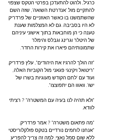
כרגיל, ולהוט להתעדכן בפרטי הטקס שצפוי 
להתקיים מול 'אנדרטת השואה', שזה השם 
שהשתמשנו בו כאשר האוזניים של פרדריק 
לא היו בסביבה. גם לא המצלמות שענת 
טענה כי הן מוחבאות בתוך אישוני עיניהם 
של היטלר וגרינג וגבלס והימלר 
שתמונותיהם פיארו את קירות החדר.
"זה הולך להרגיז את היהודים", עלץ פרדריק. 
"ריטואל ויקינגי פגאני מול הקוביות האלה, 
ועוד עם 'לחם הקודש מעוגיות בשרו של 
ישו'. וואווו הם יתפוצצו".
"ולא תהיה לנו בעיה עם המשטרה" ? רציתי 
לוודא.
"מה פתאום משטרה" ? אמר פרדריק. 
"אנחנו לוחמים נורדיים בטקס פולקלוריסטי 
ללא שום סמל נאצי. למה זה צריך להפריע 