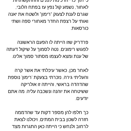
כי תוך כדי הרכינות לפנים וההתקשתויות 
לאחור, נשמע קול נפץ עז בפתח הלובי, 
שגרם לענת לצעוק "רימון" ולשטח את יאנה 
ואותי על רצפת החדר מאחורי ספה ושתי 
כורסאות. 
פרדריק שזו הייתה לו הפעם הראשונה 
לפגוש רימונים, נטה לסמוך על שיקול דעתה 
של ענת ומצא לעצמו מסתור סמוך אלינו.
לאחר מכן, כאשר עיכלתי את אשר קרה 
והעליתי גירה, נזכרתי בצעקת 'רימון' נוספת 
שהדהדה בראשי, והייתה זו אולריקה 
ששיטחה את יוהנה ונשכבה עליה. מה אתם 
יודעים.
כך חלפו להן מספר דקות עד שהדממה 
חזרה לשכון בבית המתים, ויכולנו לצאת 
לרחוב ולנחש כי הייתה כאן התגרות מצד 