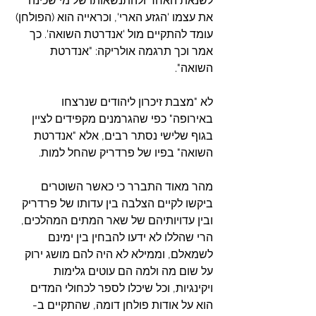
לשנאת האחר ולהתנשאותו של מי שכינה 
את עצמו 'הגזע הארי', וכראייה הוא (הפולחן) 
עומד להתקיים מול 'אנדרטת השואה'. כך 
אמר וכך תרגמה אולריקה: "אנדרטת 
השואה".
לא "מצבת זיכרון ליהודים שנרצחו 
באירופה" כפי שהגרמנים מקפידים לציין 
בגוף שלישי נסתר רבים, אלא "אנדרטת  
השואה" בפיו של פרדריק שהחל למות.
מהר מאוד התברר כי כאשר השוטרים 
ביקשו לקיים הצלבה בין עדותו של פרדריק 
ובין עדויותיהם של שאר המתים המהלכים, 
הרי שהללו לא ידעו להבחין בין ימינם 
לשמאלם, וממילא לא היה להם מושג ירוק 
על שום מה ולמה הם עוטים גלימות 
ויקינגיות, וכל שיכלו לספר לכחולי המדים 
הוא על אודות פולחן דומה, שהתקיים ב- 