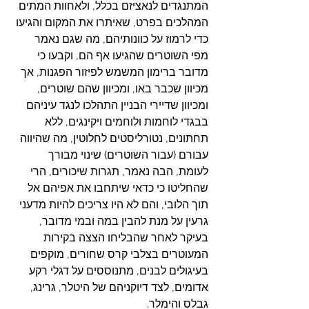
המתנגדים לנאציזם בכלל, ולאחוות המתים 
המהלכים בפרט, שאיתרו את המקום והגיעו 
כדי לרמוז על כוונותיהם, מה שגם נאמר 
מפי השוטרים שהגיעו אף הם, וקבעו כי 
מדובר ברימון המשמש לפיזור הפגנות, אך 
מכיוון שכבר באו, ומכיוון שהם שוטרים, 
ומכיוון שדיירי הבניין התהלכו לנגד עיניהם 
בבגדי לוחמות ולוחמים ויקינגים, ללא 
תחתונים, נטורליסטים לחלוטין, מה שהיווה 
עבורם (עבור השוטרים) שינוי מבורך 
לעומת, הבה נאמר, תגרות שיכורים, הרי 
שהחליטו כי כדאי שיתחבו את אפיהם אל 
תוך הלובי, והם לא היו צריכים להיות מדעני 
גרעין על מנת להבין במה ובמי מדובר, 
בעיקר לאחר שהבליחו הצצה בקירות 
המעוטרים בצלבי קרס שחורים, מוקפים 
בעיגולים לבנים, מתנוססים על דגלי רקע 
אדומים, לצד דיוקניהם של היטלר, גרינג, 
גבלס והימלר.     