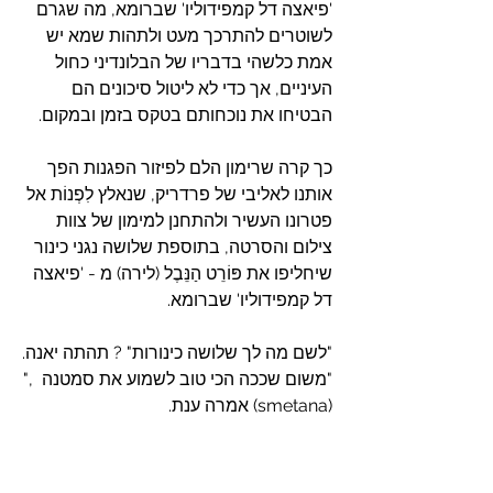
'פיאצה דל קמפידוליו' שברומא, מה שגרם 
לשוטרים להתרכך מעט ולתהות שמא יש 
אמת כלשהי בדבריו של הבלונדיני כחול 
העיניים, אך כדי לא ליטול סיכונים הם 
הבטיחו את נוכחותם בטקס בזמן ובמקום.
כך קרה שרימון הלם לפיזור הפגנות הפך 
אותנו לאליבי של פרדריק, שנאלץ לִפְנוֹת אל 
פטרונו העשיר ולהתחנן למימון של צוות 
צילום והסרטה, בתוספת שלושה נגני כינור 
שיחליפו את פּוֹרֵט הַנֵּבֶל (לירה) מ - 'פיאצה 
דל קמפידוליו' שברומא.
"לשם מה לך שלושה כינורות" ? תהתה יאנה.
"משום שככה הכי טוב לשמוע את סמטנה  ,"
(smetana) אמרה ענת.
"את מי" ? שאלה יאנה.
"את סמטנה, סמטנה",  אמרה ענת. "מלחין 