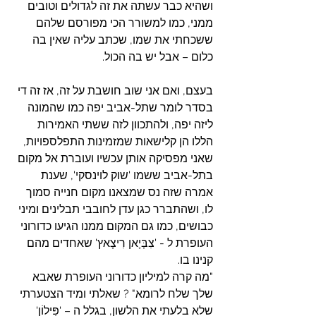
ושהיא כבר עשתה את זה לגדולים וטובים 
ממני, כמו למשורר הכי מפורסם שלהם 
ששכחתי את שמו, שכתב עליה שאין בה 
כלום – אבל יש בה הכול.
בעצם, ואם אני שוב חושבת על זה, אז זה די 
בסדר לומר שתל-אביב יפה כמו שהמונה 
ליזה יפה, ולהתכוון לזה ששתי האמירות 
הללו הן קלישאות שמזמינות התפלספויות, 
שאני מפסיקה אותן עכשיו ועוברת אל מקום 
בתל-אביב ששמו 'שוק לוינסקי', שענת 
אמרה שזה נס שמצאנו מקום חנייה סמוך 
לו, ושהתברר כגן עדן לחובבי תבלינים ומיני 
כבושים, כמו גם המקום ממנו הגיעו כדורוני 
העופרת ל - 'צִבְּיָאן רִיצָאץ' שאחדים מהם 
קנינו בו.
"מה קרה למיליון כדורוני העופרת שאבא 
שלך שלח לרומא" ? שאלתי ומיד הצטערתי 
שלא בלעתי את הלשון, בגלל ה – 'פִּילוֹן' 