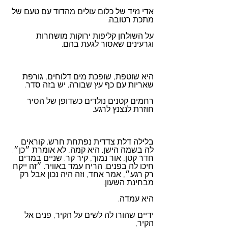
אדי נזיד של כלום עולים מהדוד עם טעם של 
מתכת רטובה. 
על השולחן קליפות ירוקות מושחרות 
וגרעינים שאסור לגעת בהם.
היא שוטפת, שופכת מים דלוחים, גורפת 
שאריות עם כף עץ שבורה. יש בזה סדר. 
רחמים קטנים נולדים כשדופן של הסיר 
חוזרת לנצנץ לרגע.
בלילה דלת צדדית נפתחת חרש. קוראים 
לה בשמה הישן. היא קמה, לא אומרת ״כן״. 
חדר קטן, אור נמוך, קיר קר. שניים במדים 
חיכו לה בפנים. הריח עמד באוויר. ״זה ייקח 
רק רגע״, אמר אחד, וזה היה נכון אבל רק 
מבחינת השעון. 
היא עמדה. 
ידיים שהורו לה לשים על הקיר, פנים אל 
הקיר, 