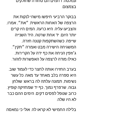
ונמלטה. רחמים הם סחורה שחולקים 
בצמצום.
בבוקר הרביעי חיפשו מישהי לנקות את 
הרצפה של האחות הראשית. ״את״, אמרו, 
והצביעו עליה. היא כרעה, המים היו קרים 
יותר היום. יד אחת שרטה, היד השנייה 
שייפה. כשהשתקפות קטנה חזרה, 
המשגיחה הישירה מבט ואמרה ״תקין״. 
ג׳וזפין הניחה את כף ידה על הקרירות, 
כאילו מודה לרצפה על האפשרות לזהור. 
בערב החזירו אותה לחצר כדי לעמוד שוב. 
היא ספרה בלב מאחד עד מאה. כל עשר 
נשימות, תמונה עלתה לה בראש: שולחן 
גבוה, שרפרף נמוך, כף יד שמחזיקה קופיץ, 
כרוב שנופל לפסים דקים. הימים ההם כבר 
לא היו שלה.
בלילה החמישי לא קראו לה. אולי כי נמאסה 