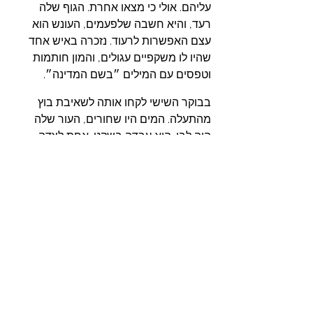
עליהם. אולי כי מצאו אחרת. הגוף שלה 
רעד, והיא חשבה שלפעמים, העונש הוא 
עצם האפשרות לרעוד. נזכרה באיש אחד 
שהיו לו משקפיים עגולים, והמון חותמות 
וטפסים עם המילים ״בשם המדינה״.
בבוקר השישי לקחו אותה לשאיבת בוץ 
מהתעלה. המים היו שחורים, העור שלה 
היה לבן. היא עבדה בשקט. אחת לצדה 
לחשה ״תשכחי שנרחם עלייך״. ג׳וזפין לא 
ביקשה רחמים. לא כי לא רצתה, כי לא ידעה 
ממי לבקש. כך עד הבוקר שלמחרת.
כשהשחר הגיע, הוא לא היה ורוד. הוא היה 
אפור. הבטן שלה נזכרה באוכל שלא הגיע. 
הלב שלה נזכר בחדר שלא ייפתח. היא 
ישבה על המיטה הצרה ונעלה את נעליה 
המרופטות.
מחר יהיו עוד מים, עוד רצפה, אולי עוד דלת. 