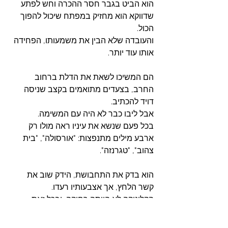
הוא הביט בגבר חסר ההכרה וחש לפתע 
שדווקא הוא מחזיק במפתח שיכול להפוך 
הכול.
והעובדה שלא הבין את משמעותו, הפחידה 
אותו עוד יותר.
הם המשיכו לשאת את הדלת ברחוב 
החרב, בצעדים מתואמים בקצב שניסה 
דויד להכתיב.
אבל ליבו כבר לא היה עם המשימה. 
בכל פעם שנשא את עיניו ראה מולו רק 
ארבע מילים מתנפצות: "אורסולה", "בית 
צהוב", "טגרנזה".
הוא בדק את התחבושת, הידק שוב את 
קשר הלחץ, אך אצבעותיו רעדו.
הקליניקה לא הייתה רחוקה, ובכל זאת 
נדמתה עכשיו כמו מסע אינסופי. 
דויד שמע את נשימות הפצוע — קצרות 