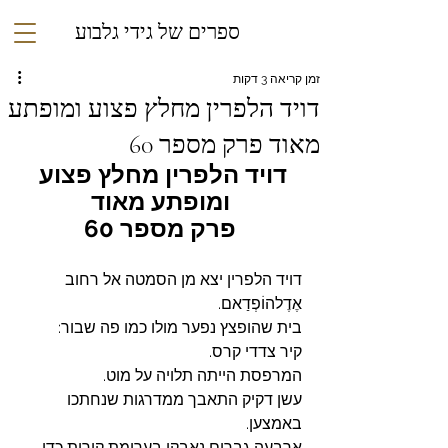
ספרים של גידי גלבוע
זמן קריאה 3 דקות
דויד הלפרין מחלץ פצוע ומופתע
מאוד פרק מספר 60
דויד הלפרין מחלץ פצוע 
ומופתע מאוד
פרק מספר 60
דויד הלפרין יצא מן הסמטה אל רחוב 
אֶדֶלהוֹפְדַאם.
בית שהופצץ נפער מולו כמו פה שבור:
קיר צדדי קרס.
המרפסת הייתה תלויה על מוט.
עשן דקיק התאבך ממדרגות שנחתכו 
באמצען.
ארבעה גברים נאבקו בערימת קורות כדי 