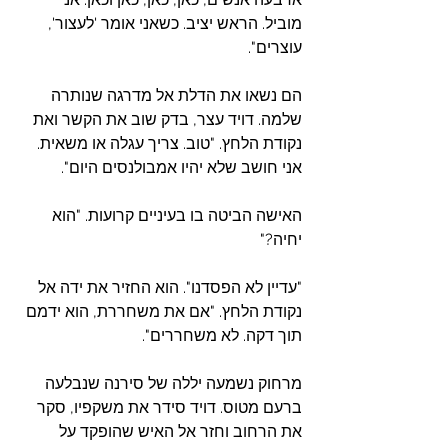
מוביל. הראש יציב. כשאני אומר 'לעצור', 
עוצרים".
הם נשאו את הדלת אל מדרגה שנותרה 
שלמה. דויד עצר, בדק שוב את הקשר ואת 
נקודת הלחץ. "טוב. צריך עגלה או משאית. 
אני חושב שלא יהיו אמבולנסים היום".
האישה הביטה בו בעיניים קרועות. "הוא 
יחיה?"
"עדיין לא הפסדנו". הוא החזיר את ידה אל 
נקודת הלחץ. "אם את משחררת, הוא ידמם 
תוך דקה. לא משחררים".
מרחוק נשמעה יללה של סירנה שנבלעה 
ברעם מטוס. דויד סידר את משקפיו, סקר 
את הרחוב וחזר אל האיש שהופקד על 