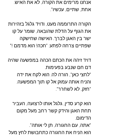
אנחנו מרימים את הקורה, לא את האיש. 
אחת, שתיים, עכשיו".
הקורה התרוממה מעט, ודויד גלגל בזהירות 
את הגוף על הדלת שהובאה, שומר על קו 
ישר בין האגן לברך. האישה שחישקה 
שפתיים צרחה לפתע: "חכה! הוא מדמם !"
דויד זיהה את הכתם הכהה במפשעה שהיה 
דם חם שנבע בפעימות.
"לחצי כאן", הורה לה. הוא לקח את ידה 
והניח אותה עמוק אל קו תוך המפשעה. 
"חזק, לא לשחרר".
הוא קרע סדין, גלגל אותו לרצועה, העביר 
תחת האגן והידק קשר רחב מעל מקום 
הדימום. 
"אתה, עם החגורה, תן לי אותה".
הוא הניח את החגורה כתחבושת לחץ מעל 