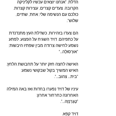
הדלת. "אנחנו יוצאים עכשיו לקליניקה 
הקרובה. צעדים קצרים, עצירות קצרות. 
כולכם עם הנשימה שלי: אחת, שתיים, 
שלוש".
הם צעדו בזהירות, כשדלת העץ מתנדנדת 
על כתפיהם. דויד השגיח על הפצוע. לפתע 
נשמע לחישה צרודה מבין שפתיו היבשות:
‏"אוּרְסוּלָה..."
האישה לחצה חזק יותר על תחבושת הלחץ. 
האיש המשיך בקול שבקושי נשמע:
‏"בית... צהוב...".
עיניו של דויד נפערו בחדות ואז באה המילה 
האחרונה כחרחור אחרון:
‏"טֶגֶרְנְזֶה...".
דויד קפא. 