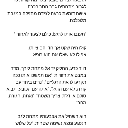
לגרור מתחתיה גבר חסר הכרה. 
אישה דומעת כרעה לצידם מחזיקה במגבת 
מלוכלכת.
"תעזבו אותו לרגע!. כולם לצעוד לאחור!"
קולו היה שקט אך חד והם צייתו.
אפילו לא שאלו אם הוא רופא.
דויד כרע, החליק יד אל מתחת לירך, מדד 
במבט את הזוויות. "אם תמשכו אותו ככה, 
תקרעו לו את הרגליים". "נרים ביחד עם 
קורה, לא עם הרגל". "אתה עם הכובע, תביא 
סולם או דלת. צריך משטח". "ואתה, חגורה. 
מהר".
הוא השחיל את אצבעותיו מתחת לגב 
הנפגע ומצא נשימה שטחית. "על שלוש 