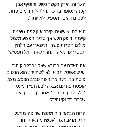
האריזה, הידק בקשר כפול, והוסיף אבן 
קטנה עטופה בד כ'יתד לחץ'. הדימום פחת 
לפסים דקים. "מספיק. לא יותר".
הוא בחן אישונים, קירב אוזן לפה. נשימה 
קיימת, דופק חלש אך סדיר. הפצוע מלמל 
מילים חסרות פשר. "תישארי עם הלחץ. 
תספרי עד מאה ותחזרי לאחד. אל תפסיקי".
את האדם עם הכובע שאל: "בבקבוק הזה 
יש שנאפס? תביא, לא לשתייה". הוא הרטיב 
פיסת בד, ניקה את העור סביב הפצע, מצא 
קופסת פח עם אבקה לבנה ופיזר מעט. 
"טלק. עדיף מכלום". אחר כך הוסיף עוד 
שכבת בד נקי והידק.
הרוח הביאה ריח מתכת שרופה. ממעל 
חרק מרזב תלוי. "עכשיו נזיז אותו יחד. 
ארבעה אנשים, כאן, כאן, כאן וכאן. אני 