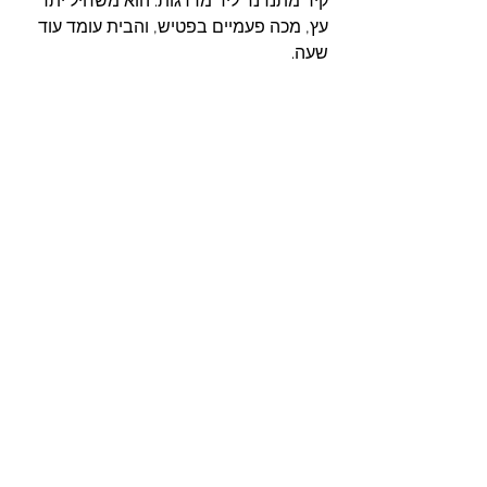
קיר מתנדנד ליד מדרגות. הוא משחיל יתד 
עץ, מכה פעמיים בפטיש, והבית עומד עוד 
שעה.
עד סוף הלילה: עשרים ושישה בתים קרסו 
לחלוטין, עשרות ניזוקו קשות. שבע גופות 
מכוסות ביריעות שחורות; מישהו תלה 
רשימת נעדרים על דלת עץ.
ובתוך כל אלה נעלם דויד הלפרין.