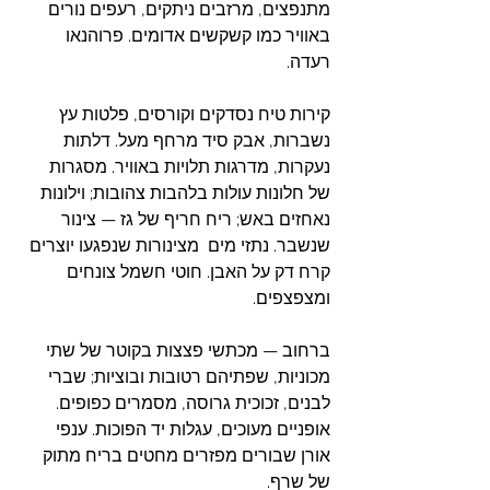
מתנפצים, מרזבים ניתקים, רעפים נורים 
באוויר כמו קשקשים אדומים. פרוהנאו 
רעדה.
קירות טיח נסדקים וקורסים, פלטות עץ 
נשברות, אבק סיד מרחף מעל. דלתות 
נעקרות, מדרגות תלויות באוויר. מסגרות 
של חלונות עולות בלהבות צהובות; וילונות 
נאחזים באש; ריח חריף של גז — צינור 
שנשבר. נתזי מים  מצינורות שנפגעו יוצרים 
קרח דק על האבן. חוטי חשמל צונחים 
ומצפצפים.
ברחוב — מכתשי פצצות בקוטר של שתי 
מכוניות, שפתיהם רטובות ובוציות; שברי 
לבנים, זכוכית גרוסה, מסמרים כפופים. 
אופניים מעוכים, עגלות יד הפוכות. ענפי 
אורן שבורים מפזרים מחטים בריח מתוק 
של שרף.