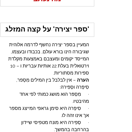
'ספר יצירה' על קצה המזלג
המעיין בספר יצירה נחשף לדרמה אלוהית 
שגיבורה הינו בורא עולם, בכבודו ובעצמו, 
המייסד יקומים ומעצבם באמצעות מקלדת 
וירטואלית בעלת 22 אותיות עבריות ו – 10 
ספירות מסתוריות.
הערה
 – אין לבלבל בין המילים מִסְפר, 
סִיפְרה וסְפִירה:
·      מִסְפּר הוא מושג כמותי לפי אחד 
מהיבטיו.
·      סִיפְרה היא סימן גראפי המייצג מספר 
אך אינו זהה לו.
·      סְפִירה היא מונח מטפיסי שיידון 
בהרחבה בהמשך.