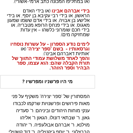
(או במחליפו המכונה כתב ארמי-אשורי).
בידי אברהם אבינו
(או בידי האדם 
הראשון, או בידי רבי עקיבא בן יוסף, או בידי 
אלישע בן אבויה, או בידי אדם ששמו שמעון 
מאגוס, או בידי פנחס הרופא מטבריה, או 
בידי חכם שומרוני כלשהו – אין עדות 
שמחזיקה מים).
לימים נודע הספרון - על עשרות נוסחיו 
וגרסאותיו -  בשם
'ספר יצירה'
(או 
'אותיות דאברהם אבינו').
והפך לאחד משלושת עמודי התווך של 
תורת הקבלה שהם: הוא עצמו, ספר 
הבהיר וספר הזוהר
.
מי היו פרשניו ומפרשיו ?
המסתורין של 'ספר יצירה' משקיף על פני 
מאות פירושים ופרשנויות שרקמו לכבודו 
ענקי מוחות היהודים וביניהם: ר' סעדיה 
גאון, ר' שבתאי דונולו, הגאון ר' אליהו 
מוילנא, ר' אברהם אבולעפיה, ר' יהודה 
הברצלוני, ר' יוסף ג'יקטיליה, ר' דוד קשטילי, 