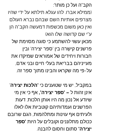
הקב"ה ועל כן מותר:
(ממילא אברו. להו עגלא תילתא על ידי שהיו 
מצרפים אותיות השם שבהם נברא העולם 
ואין כאן משום מכשפות דמעשה הקב"ה הן 
ע"י שם קדושה שלו הוא)
מכאן עשוי להשתמע כי סוגה מסוימת של 
פרשנים קִישְרה בין 'ספר יצירה' ובין 
חבורות ויחידים של אמוראים שמיקדו את 
מעייניהם בבריאת בעלי חיים ובני אדם, 
על-פי מה שקראו והבינו מתוך ספר זה.
במקביל, יש מי שטוענים כי 
'הלכות יצירה
' 
אינן זהות ל
 – 'ספר יצירה', 
אף כי אין מי 
שיודע אל נכון מה היו אותן הלכות. 
דעות 
הפרשנים ועמדותיהם קוטביות אלו לאלו 
ולעיתים אף עוינות ומתלהמות, הגם שרובם 
ככולם מתלוננים וקובלים על היות 
'ספר 
יצירה'
 סתום וחסום להבנה.