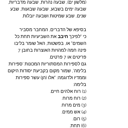
(מלשון ים), שבעה נהרות, שבעה מדבריות, 
שבעה ימים בשבוע, שבעה שבועות, שבע 
שנים, שבע שמיטות ושבעה יובלות.
בסיפא של הדברים, המחבר מסביר 
כי
"לפיכך 
חיבב
 את השביעיות תחת כל 
השמים" או, בפשטות, האל שומר בליבו 
פינה חמה למהויות האוצרות בחובן 7 
פריטים או 7 פרטים.
גם לספירות המסתוריות המכונות 'ספירות 
בלימה', שמור מקום בקביעת יסודות היקום 
וממדיו ולדוגמה: "אלו (הן) עשר ספירות 
בלימה:
(1) רוח אלהים חיים.
(2) רוח מרוח.
(3) מים מרוח.
(4) אש ממים.
(5) רום.
(6) תחת.