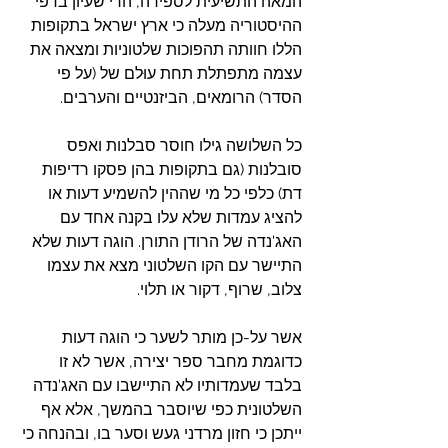
המאה התשיעית לספירה, הרי שעיון בדפי 
ההיסטוריה מעלה כי ארץ ישראל בתקופות 
הללו חוותה תהפוכות שלטוניות ומצאה את 
עצמה מתפתלת תחת עוּלם של (על פי 
הסדר) הרומאים, הביזנטיים והערבים.
כל השלושה גילו חוסר סבלנות ואפס 
סובלנות (גם בתקופות בהן פסקו רדיפות 
דת) כלפי כל מי שההין להשמיע דעות או 
להציג עמדות שלא עלו בקנה אחד עם 
האג'נדה של הרודן התורן. הוגה דעות שלא 
התיישר עם הקו השלטוני מצא את עצמו 
צלוב, שרוף, דקור או תלוי. 
אשר על-כן מותר לשער כי הוגה דעות 
כדוגמת מחבר ספר יצירה, אשר לא זו 
בלבד שעמדותיו לא התיישבו עם האג'נדה 
השלטונית כפי שיוסבר בהמשך, אלא אף 
ייתכן כי חזון מרדני געש וסער בו, ובהנחה כי 