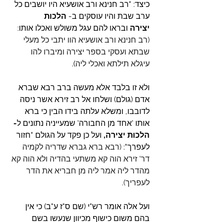
כיצד: 
"רב חנינא ורב אושעיא היו יושבים כל 
ערב שבת והיו עוסקים ב- 
הלכות 
יצירה
 ובראו להם עגל משולש ואכלו אותו:
(רב חנינא ורב אושעיא הוו יתבי כל מעלי 
שבתא ועסקי בספר יצירה ומיברו להו 
עיגלא תילתא ואכלי ליה
).
ולא זו בלבד אלא מעשה ברב רבא שברא 
אדם (גולם) ושלחו אל רב זירא אשר ניסה 
לדובבו, ומשלא עלתה בידו הבין כי ברא 
אותו 'אחד מן החבורה' שמעייניה נתונים ל
- 
הלכות יצירה,
 ועל כן פקד על הגולם "חזור 
לעפרך": 
(רבא ברא גברא שדריה לקמיה 
דר' זירא הוה קא משתעי בהדיה ולא הוה קא 
מהדר ליה אמר ליה מן חבריא את הדר 
לעפריך). 
ועל אלה אומר רש"י (שם ס"ז ע"ב) כי אין 
בהם משום כישוף מכיוון שנעשו בשם 