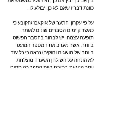
בין אם כך ובין אם כך, היה עליו לטשטש את 
כוונת דבריו שאם לא כן, יבולע לו.
על פי עקרון 'התער של אוקאם' 
(הקובע כי 
כאשר קיימים הסברים שונים לאותה 
תופעה עצמה, יש לבחור בהסבר הפשוט 
ביותר, אשר מערב את המספר המועט 
ביותר של מושגים וחוקים
) נראה כי כל עוד 
לא הונחה על השולחן השערה מוצלחת 
יותר הנוגעת בסיבת היות הספר כה סתום 
וחסום (אף כי נכתב בידי עילוי), מן הראוי 
להותיר על כנן את השערות המרדנות 
המשיחית או ההתנגחות הפוליטית, כפי 
שנרמזו לעיל וכפי שידובר בהן בהמשך. 
האם ייתכן כי ניסוחו הסתום 