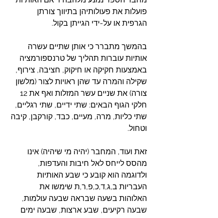
פועלות את פעולותיהן בתיווך צורתן 
הגרפית או על-ידי הגייתן בקול.
בהמשך מתברר כי אותן שתיים עשרה 
אותיות עוברות תהליך של טרנספורמציה 
באמצעות חקיקה או חיקוק, חציבה, צירוף, 
שקילה והמרה עד שהן ראויות לצור (מלשון 
צורה) את שניים עשר המזלות ואף את 12 
חלקי הגוף הבאים: שתי ידיים, שתי רגליים, 
שתי כליות, מרה, מעיים, כבד, קורקבן, קיבה 
וטחול.
זאת ועוד, המחבר (יהיה מי שיהיה) אינו 
מהסס לייחס לאל חיבות והעדפות, 
ולדוגמה הוא קובע כי שבע האותיות 
העבריות ב,ג,ד,כ,פ,ר,ת שימשו את 
האלוהות בשעה שבראה שבעה עולמות, 
שבעה רקיעים, שבע ארצות, שבעה ימים 