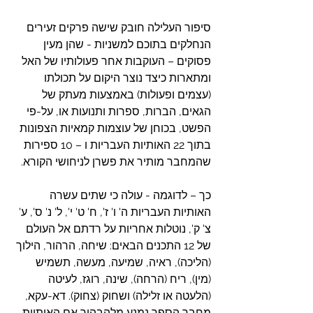
סיפור העלילה חובק שישה פרקים זעירים 
הנחלקים בתוכם למשניות - שהן מעין 
פסוקים – העוקבות אחר פעולותיו של האל 
ומתארות כיצד נוצר היקום על תכולתו 
(עצמים ופעולות) באמצעות מעתק של 
הגאים, הברות, ספרות ותנועות או, על-פי 
הפשט, בכוחן של עוצמות קמאיות הצפונות 
בתוך 22 האותיות העבריות ו – 10 ספירות 
שהמחבר מותיר את פשרן לניחושי הקורא.
כך – לדוגמה - עולה כי שתים עשרה 
האותיות העבריות ה' ו' ז', ח' ט' י', ל' נ' ס', ע' 
צ' ק', נוטלות אחריות על רדתם אל העולם 
של 12 התכנים הבאים: שיחה, הרהור, הילוך 
(הליכה), ראיה, שמיעה, מעשה, תשמיש 
(מין), ריח (הרחה), שינה, רוגז, לעיטה 
(הלעטה או זלילה) ושחוק (צחוק). דא-עקא, 
מחבר הספר נמנע מלהבהיר אם האותיות 