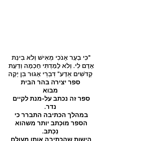
"
כִּי בַעַר אָנֹכִי מֵאִישׁ וְלֹא בִינַת 
אָדָם לִי. וְלֹא לָמַדְתִּי חָכְמָה וְדַעַת 
קְדֹשִׁים אֵדָע" דִּבְרֵי אָגוּר בִּן יָקֶה
ספר יצירה בהר הבית
מבוא
ספר זה נכתב על-מנת לקיים 
נדר.
במהלך הכתיבה התברר כי 
הספר מוּכְתב יותר משהוא 
נִכְתב.
הישות שהכתיבה אותו מעולם 