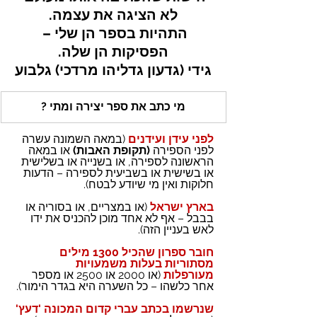
לא הציגה את עצמה.
התהיות בספר הן שלי – 
הפסיקות הן שלה.
גידי (גדעון גדליהו מרדכי) גלבוע
מי כתב את ספר יצירה ומתי ?
לפני עידן ועידנים
(במאה השמונה עשרה 
לפני הספירה
 (תקופת האבות) 
או במאה 
הראשונה לספירה, או בשנייה או בשלישית 
או בשישית או בשביעית לספירה – הדעות 
חלוקות ואין מי שיודע לבטח).
בארץ ישראל
(או במצריים, או בסוריה או 
בבבל – אף לא אחד מוכן להכניס את ידו 
לאש בעניין הזה).
חובר ספרון שהכיל 1300 מילים 
מסתוריות בעלות משמעויות 
מעורפלות
(או 2000 או 2500 או מספר 
אחר כלשהו – כל השערה היא בגדר הימור).
שנרשמו בכתב עברי קדום המכונה 'דעץ' 