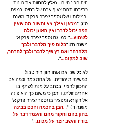
היה חפץ חיים - נאלץ להסוות את כוונות 
כתיבתו תחת צעיף עבה של רסיסי רמזים, 
ובמילותיו שלו (ספר יצירה פרק ד' משנה 
ט"ז): 
"
מכאן ואילך צא וחשוב מה שאין 
הפה יכול לדבר ואין האוזן יכולה 
לשמוע...
"
.
כמו גם (ספר יצירה פרק א' 
משנה ח'): 
"
בלום פיך מלדבר ולבך 
מלהרהר ואם רץ פיך לדבר ולבך להרהר, 
שוב למקום...
".
לא כל שכן אם אותו חזון היה טבול 
במשיחיות יהודית, ועל אחת כמה וכמה אם 
התכוון להציגו בכתב על מנת לשתף בו 
אחרים זולתו, וייתכן כי משום כך הוא פונה 
אל הקורא ומפציר בו (ספר יצירה פרק א' 
משנה ד'): 
"
...הבן בחכמה וחכם בבינה. 
בחון בהם וחקור מהם והעמד דבר על 
בוריו והשב יוצר על מכונו...
".