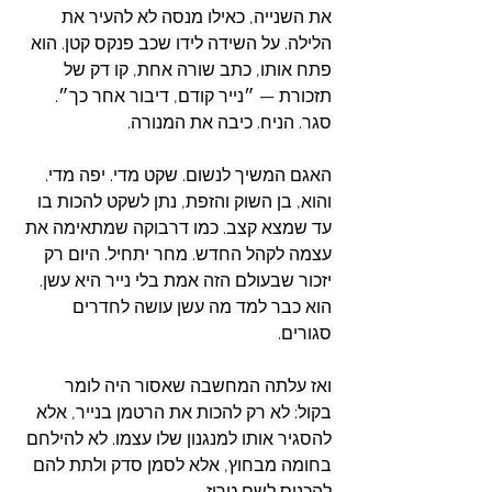
את השנייה, כאילו מנסה לא להעיר את 
הלילה. על השידה לידו שכב פנקס קטן. הוא 
פתח אותו, כתב שורה אחת, קו דק של 
תזכורת — ״נייר קודם, דיבור אחר כך״. 
סגר. הניח. כיבה את המנורה.
האגם המשיך לנשום. שקט מדי. יפה מדי. 
והוא, בן השוק והזפת, נתן לשקט להכות בו 
עד שמצא קצב. כמו דרבוקה שמתאימה את 
עצמה לקהל החדש. מחר יתחיל. היום רק 
יזכור שבעולם הזה אמת בלי נייר היא עשן. 
הוא כבר למד מה עשן עושה לחדרים 
סגורים.
ואז עלתה המחשבה שאסור היה לומר 
בקול: לא רק להכות את הרטמן בנייר, אלא 
להסגיר אותו למנגנון שלו עצמו. לא להילחם 
בחומה מבחוץ, אלא לסמן סדק ולתת להם 
להכניס לשם טריז. 