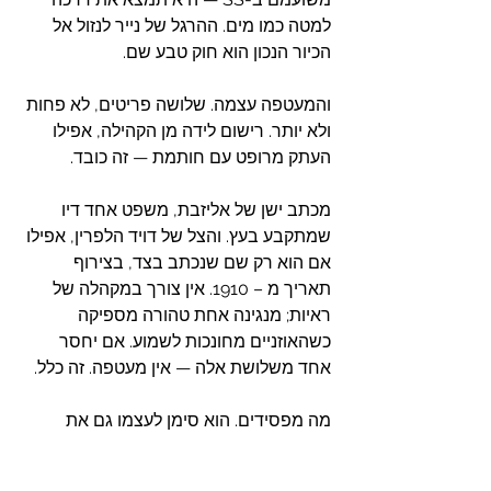
למטה כמו מים. ההרגל של נייר לנזול אל 
הכיור הנכון הוא חוק טבע שם.
והמעטפה עצמה. שלושה פריטים, לא פחות 
ולא יותר. רישום לידה מן הקהילה, אפילו 
העתק מרופט עם חותמת — זה כובד. 
מכתב ישן של אליזבת, משפט אחד דיו 
שמתקבע בעץ. והצל של דויד הלפרין, אפילו 
אם הוא רק שם שנכתב בצד, בצירוף 
תאריך מ – 1910. אין צורך במקהלה של 
ראיות; מנגינה אחת טהורה מספיקה 
כשהאוזניים מחונכות לשמוע. אם יחסר 
אחד משלושת אלה — אין מעטפה. זה כלל.
מה מפסידים. הוא סימן לעצמו גם את 
התשובה הזו. אם הרטמן ייפול, יעלה אחר 
שיכיר את הנייר הטוב ויחשוד בכל אחד עם 