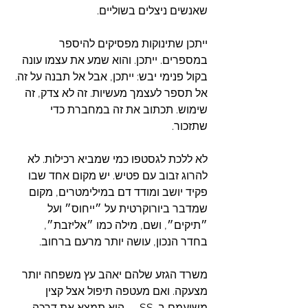
שאנשים ניצלים בשוליים.
ייתכן שתינוקות מפסיקים להיספר 
במספרים. ייתכן. והוא שמע את עצמו עונה 
בקול פנימי יבש: ייתכן, אבל אל תבנה על זה. 
אל תספר לעצמך מעשיות. זה לא צדק, זה 
שימוש. תכתוב את זה במחברת כדי 
שתזכור.
לא ללכת לגסטפו כמי שמביא רכילות. לא 
להרוג זבוב עם פטיש. יש מקום אחד שבו 
פקיד יושב ומודד דם במילימטרים, מקום 
שמדבר ‏ביורוקרטית‏ על ״ייחוס״ ועל 
״תיקים״, ושם, מילה כמו ״אליזבת״, 
בחדר הנכון, עושה יותר מרעם ברחוב.
משרד הגזע שלהם יאהב עץ משפחה יותר 
מצעקה. ואם מעטפה תיפול אצל קצין 
משועמם ב-SS‎‏‏‎ — היא תמצא את דרכה 