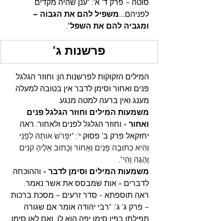
סוטה – פרק ד' א': "ענן שהיה מקדים 
לפניהם....
משפיל להם את הגבוה – 
ומגביה להם את השפל
".
פרשנות ג'
המילים הזקוקות לפרשנות הן: וחוזר הגלגל 
פנים ואחור וסימן לדבר אין בטובה למעלה 
מענג ואין ברעה למטה מנגע.
משמעות המילים וחוזר הגלגל פנים 
ואחור 
=
וחוזר הגלגל לפנים ולאחור. ראה 
יחזקאל פרק ב' פסוק י': "
יִּפְרֹשׂ אוֹתָהּ לְפָנַי 
וְהִיא כְתוּבָה פָּנִים וְאָחוֹר וְכָתוּב אֵלֶיהָ קִנִים 
וָהֶגֶה וָהִי
".
משמעות המילים וסימן לדבר 
= וההוכחה 
לדברים = אות שמבסס את אשר נאמר. 
ראה תוספתא - סדר זרעים – מסכת ברכות 
– פרק ג' ג': "רבי יהודה אומר אם שגורה 
תפילתו בפיו סימן יפה הוא לו, ואם לאו סימן 