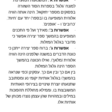
·      אפשרות א':
 המשמעות המועדפת 
למונח 'גלגל' בספרות הסוד השזורה 
בפסוקים מספר יחזקאל, הינה אותה הוויה 
אלוהית המופיעה בו (בספר) יחד עם 'חיות', 
'כרובים' ו – 'אופנים'.
·      
אפשרות ב':
 מאידך ועל פי התכנים 
המופיעים בהמשך ספר יצירה אפשר כי 
מדובר בגלגל המזלות.
·      
אפשרות ג':
 ברוח ספר יצירה ייתכן כי 
כוונת הדברים במשנה שלפנינו הינה הוויה 
אלוהית (מלאך), ואילו הכוונה בהמשך 
הספר הינה גלגל המזלות.
בין אם כך ובין אם כך, עסקינן (כפי שנראה 
בהמשך) בגלגל אותיות יקומי נע ומסתובב 
שתנועתו יוצרת שינויים בצירופי האותיות 
המשובצות בו, וממילא מחוללת תהפוכות 
במילים ובמהויות שהן עצמן נוצרו מכוחן של 
אותיות אלו.