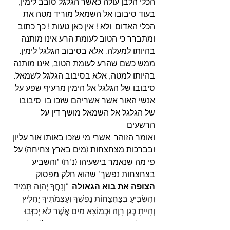
הכלי הלבן עולה כאשר הגלגל סובב לימין, 
בעוד סיבובו אל השמאל מוריד מטה את 
הכלי האדום. ולא ! אין כאן טעות ! כך כתוב. 
ומתברר כי הטוב לעומת הרע אינו מותנה 
בהיותו למעלה, אלא בסיבוב הגלגל לימין. 
ממש כשם שהרע לעומת הטוב, אינו מותנה 
בהיותו למטה, אלא בסיבוב הגלגל לשמאל.
סיבובו של הגלגל אל הימין מרעיף שפע על 
אנשי האור אשר אשריהם שזכו בו. סיבובו 
של הגלגל אל השמאל מושך דין על 
הרשעים.
ואומר הזוהר: אשרי מי שזכו באותו אור עליון 
ובברכות מצחצחות (מים בארץ צחיחה) על 
פי מה שנאמר בישעיהו (נ"ח) "והשביע 
בצחצחות נפשך" שהוא חלק מפסוק 
הצופה את בוא הגאולה
: 
"וְנָחֲךָ יְהוָה תָּמִיד 
וְהִשְׂבִּיעַ בְּצַחְצָחוֹת נַפְשֶׁךָ וְעַצְמֹתֶיךָ יַחֲלִיץ 
וְהָיִיתָ כְּגַן רָוֶה וּכְמוֹצָא מַיִם אֲשֶׁר לֹא יְכַזְּבוּ 
מֵימָיו".
 זוהר – בראשית – ויחי – רל"ג ע"ב. 