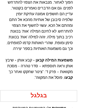
הפוך לאחור, מנבאות את הצפוי להתרחש 
לפנים. גם אם הדברים נאמרים בקנטור, 
עדיין הם חושפים אמונה עתיקת יומין 
שלפיה סיבובן של אותיות מהכא אל התם 
ומהתם אל הכא, עשוי לחשוף את הצפוי 
להתרחש. לא לחינם המילה 'אות' בכוונת 
רכיב בתוך מילה, זהה למילה 'אות' בכוונת 
סימן ומופת, שהרי האותות קדמו למופתים, 
וכך גם משמעות האותיות בספר יצירה.
משמעות המילה קבען 
=
קבע אותן = שיבץ 
אותן וראה תוספתא – סדר טהרה - מסכת 
מקוואות – פרק ד': "צינור שחקקו ואחר כך 
קבעו
, פוסל את המקווה".
בגלגל