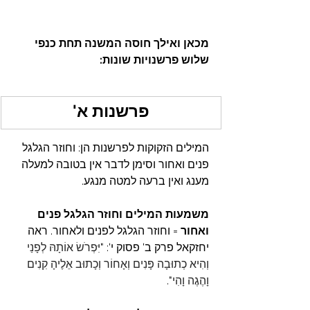
מכאן ואילך חוסה המשנה תחת כנפי 
שלוש פרשנויות שונות:
פרשנות א'
המילים הזקוקות לפרשנות הן: וחוזר הגלגל 
פנים ואחור וסימן לדבר אין בטובה למעלה 
מענג ואין ברעה למטה מנגע.
משמעות המילים וחוזר הגלגל פנים 
ואחור 
= וחוזר הגלגל לפנים ולאחור. ראה 
יחזקאל פרק ב' פסוק י': "
יִּפְרֹשׂ אוֹתָהּ לְפָנַי 
וְהִיא כְתוּבָה פָּנִים וְאָחוֹר וְכָתוּב אֵלֶיהָ קִנִים 
וָהֶגֶה וָהִי
".