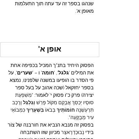
שנהגו בספר זה עד עתה תוך התעלמות 
מאופן א'.
אופן א'
הפסוק היחיד בתנ"ך המכיל בכפיפה אחת 
את המילים '
גלגל
', '
חומה
' ו – '
שערים
', על 
פי הסדר בו הופיעו במשנה שלפנינו, נמצא 
בספר יחזקאל (שכה אהוב על בעל ספר 
יצירה) פרק כ"ו פסוק י' לאמור: 
"מִשִּׁפְעַת 
סוּסָיו יְכַסֵּךְ אֲבָקָם מִקּוֹל פָּרַשׁ 
וְגַלְגַּל 
וָרֶכֶב 
תִּרְעַשְׁנָה 
חוֹמוֹתַיִךְ
 בְּבֹאוֹ 
בִּשְׁעָרַיִךְ
 כִּמְבוֹאֵי 
עִיר מְבֻקָּעָה".
בפסוק זה מנבא הנביא את חורבנה של צוֹר 
בידי 
נְבוּכַדְרֶאצַּר
 מכיוון שזו השתבחה 