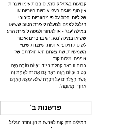
קבועות בגלגל קוסמי, סובבות עימו ויוצרות 
אין סוף זיווגים בעלי איכויות חיוביות או 
שליליות, הכול על פי מחזוריות סיבובי 
הגלגל לפנים ולמעלה ליצירת הטוב ששיאו 
במילה 'ענג' - או לאחור ולמטה ליצירת הרע 
ששיאו במילה 'נגע'.
 יש בדברים אזכור 
לשיטת חילופי אותיות, שיוצרת שינויי 
משמעויות, שתוצאתם היא הולדתם של 
צופנים ומילות קוד.
ברוח זו ראה קהלת ז' י"ד: "בְּיוֹם טוֹבָה הֱיֵה 
בְטוֹב וּבְיוֹם רָעָה רְאֵה גַּם אֶת זֶה לְעֻמַּת זֶה 
עָשָׂה הָאֱלֹהִים עַל דִּבְרַת שֶׁלֹּא יִמְצָא הָאָדָם 
אַחֲרָיו מְאוּמָה"
.
פרשנות ב'
המילים הזקוקות לפרשנות הן: וחוזר הגלגל 