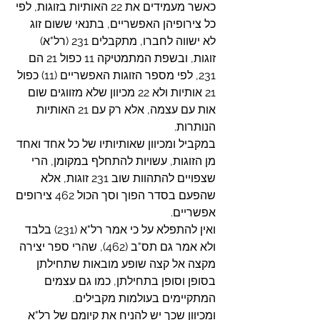
כאשר מעמידים את 22 האותיות בזוגות, לפי 
כל צירופיהן האפשריים, בתנאי ששום זוג 
לא ישווה לחברו, מתקבלים 231 (רל"א) 
זוגות, ובשפת המתמטיקה 11 כפול 21 הם 
231, לפי מספר הזוגות האפשריים (11) כפול 
21 אותיות ולא 22 מכיוון שלא מזווגים שום 
אות עם עצמה, אלא רק עם 21 האותיות 
הנותרות.
במקביל ומכיוון שאותיותיו של כל אחד ואחד 
מן הזוגות, עשויות להתחלף במקומן, הרי 
שצפויים להתהוות שוב 231 זוגות, אלא 
שהפעם בסדר הפוך וסך הכול 462 צירופים 
אפשריים.
ואין להתפלא על כי אמר רל"א (231) בלבד 
ולא אמר גם תס"ב (462), שהרי ספר יצירה 
מקצה אל קצה שופע מובאות שתחילתן 
בסופן וסופן בתחילתן, כמו גם עצמים 
המתקיימים בעולמות מקבילים.
ומכיוון שכך יש להניח את קיומם של רל"א 