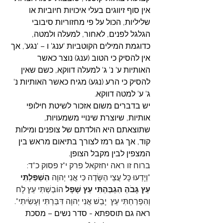
אין סוף זיווגים בעלי איכויות חיוביות או 
שליליות,
 הכול על פי מחזוריות סיבובי 
הגלגל לפנים, לאחור, למעלה ולמטה, 
כדוגמת המילים הקוטביות 'ענג' ו – 'נגע', אך 
אין להסיק כי הטוב (ענג) נוצר כאשר 
האותיות ע' נ' ג' למעלה דווקא, כשם שאין 
להסיק כי הרע (נגע) מגיח כאשר האותיות נ' 
ג' ע' למטה דווקא.
יש בדברים משום אזכור לשיטת חילופי 
אותיות, שיוצרת שינויי משמעויות, 
שתוצאתם היא הולדתם של צופנים ומילות 
קוד, אך גם רמז לצורך בתיאום מראש בין 
המצפין לבין מקבל הצופן.
ברוח זו ראה יחזקאל פרק י"ז פסוק כ"ד: 
"וְיָדְעוּ כָּל עֲצֵי הַשָּׂדֶה כִּי אֲנִי יְהוָה 
הִשְׁפַּלְתִּי 
עֵץ גָּבֹהַ הִגְבַּהְתִּי עֵץ שָׁפָל
 הוֹבַשְׁתִּי עֵץ לָח 
וְהִפְרַחְתִּי עֵץ  יָבֵשׁ אֲנִי יְהוָה דִּבַּרְתִּי וְעָשִׂיתִי".
ראה גם תוספתא - סדר נשים – מסכת 