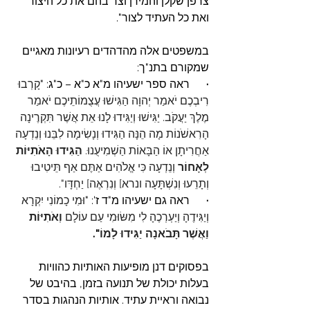
צרפן שקלן והמירן וצר בהם את כל היצור 
ואת כל העתיד לצור".
במשפטים אלה מהדהדים רעיונות מאגיים 
שמקורם בתנ"ך:
·      
ראה ספר ישעיהו מ"א כ"א – כ"ג: "
קָרְבוּ 
רִיבְכֶם יֹאמַר יְהוָה הַגִּישׁוּ עֲצֻמוֹתֵיכֶם יֹאמַר 
מֶלֶךְ יַעֲקֹב. יַגִּישׁוּ וְיַגִּידוּ לָנוּ אֵת אֲשֶׁר תִּקְרֶינָה 
הָרִאשֹׁנוֹת מָה הֵנָּה הַגִּידוּ וְנָשִׂימָה לִבֵּנוּ וְנֵדְעָה 
אַחֲרִיתָן אוֹ הַבָּאוֹת הַשְׁמִיעֻנוּ. 
הַגִּידוּ הָאֹתִיּוֹת 
לְאָחוֹר
 וְנֵדְעָה כִּי אֱלֹהִים אַתֶּם אַף תֵּיטִיבוּ 
וְתָרֵעוּ וְנִשְׁתָּעָה ונרא] וְנִרְאֶה] יַחְדָּו".
·      
ראה גם ישעיהו מ"ד ז': "
וּמִי כָמוֹנִי יִקְרָא 
וְיַגִּידֶהָ וְיַעְרְכֶהָ לִי מִשּׂוּמִי עַם עוֹלָם 
וְאֹתִיּוֹת 
וַאֲשֶׁר תָּבֹאנָה יַגִּידוּ לָמוֹ
".
בפסוקים דנן מופיעות האותיות כהוויות 
בעלות יכולת של תנועה בזמן, בהיבט של 
נבואה וראיית עתיד. אותיות הנהגות בסדר 