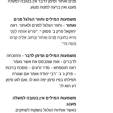
פנים ואחור וסימן לדבר אין בטובה למעלה 
מענג ואין ברעה למטה מנגע.
משמעות המילים וחוזר הגלגל פנים 
ואחור 
=
וחוזר הגלגל לפנים ולאחור. ראה 
יחזקאל פרק ב' פסוק י': "
יִּפְרֹשׂ אוֹתָהּ לְפָנַי 
וְהִיא כְתוּבָה פָּנִים וְאָחוֹר וְכָתוּב אֵלֶיהָ קִנִים 
וָהֶגֶה וָהִי
".
משמעות המילים וסימן לדבר 
= וההוכחה 
לדברים = אות שמבסס את אשר נאמר. 
ראה תוספתא - סדר זרעים – מסכת ברכות 
– פרק ג' ג': "רבי יהודה אומר אם שגורה 
תפילתו בפיו סימן יפה הוא לו, ואם לאו סימן 
רע הוא לו".
משמעות המילים אין בטובה למעלה 
מענג:
כאשר אותיות הגלגל נושקות לשחקים, 