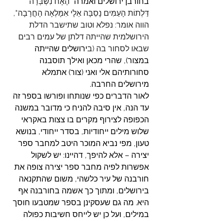
בחורבן ירושלים ואמרה "
הֶאָח נִשְׁבְּרָה 
דַּלְתוֹת הָעַמִּים נָסֵבָּה אֵלָי אִמָּלְאָה הָחֳרָבָה", 
הווה אומר: נפלא וטוב שתישבר הדלת 
הירושלמית שהייתה דלתן של עמים רבים 
שבאו לסחור בה (ב
ירושלים שהייתה 
במצור), שהרי מכאן ואילך תוסבנה 
סחורותיהם אלי ואני (צור) אתמלא 
מירושלים החרבה.
לאור הדברים כפי שנותחו ופורשו בספר זה 
עד הנה, אין סיבה להניח כי מדובר במשנה 
הכפופה לצירוף מקרים בו צצות באקראי 
שלוש מילים ייחודיות, בסדר ייחודי, בנושא 
טעון, מפי נביא המוכר היטב למחבר ספר 
יצירה – אלא להיפך, דהיינו: יש לשקול 
אפשרות לפיה מחבר ספר יצירה צופה את 
חורבנה של עיר כלשהי, משום שהתקנאה 
בירושלים, ומתוך כך אשמה בחורבנה אף 
היא. מה גם שעסקינן בספר שמטבעו חוסך 
במילים, ועל כן יש לייחס חשיבות כפולה 