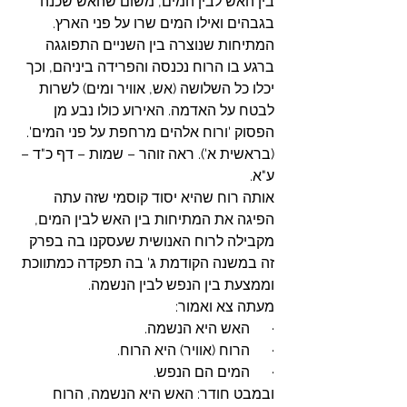
בין האש לבין המים, משום שהאש שכנה 
בגבהים ואילו המים שרו על פני הארץ. 
המתיחות שנוצרה בין השניים התפוגגה 
ברגע בו הרוח נכנסה והפרידה ביניהם, וכך 
יכלו כל השלושה (אש, אוויר ומים) לשרות 
לבטח על האדמה. האירוע כולו נבע מן 
הפסוק 'ורוח אלהים מרחפת על פני המים'. 
(בראשית א').
ראה זוהר – שמות – דף כ"ד – 
ע"א.
אותה רוח שהיא יסוד קוסמי שזה עתה 
הפיגה את המתיחות בין האש לבין המים, 
מקבילה לרוח האנושית שעסקנו בה בפרק 
זה במשנה הקודמת ג' בה תפקדה כמתווכת 
וממצעת בין הנפש לבין הנשמה.
מעתה צא ואמור:
·      האש היא הנשמה.
·      הרוח (אוויר) היא הרוח.
·      המים הם הנפש.
ובמבט חודר: האש היא הנשמה, הרוח 