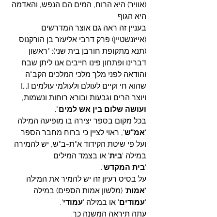
(אוויר) היא הרוח, המים הם הנפש, והאדמה 
היא הגוף.
בעניין זה ראה גם אוצר המדרשים 
(אייזנשטיין) פרק דרבי אליעזר בן הורקנוס 
(תנא מתקופת חורבן בית שני): "ראשון 
דברינו ופתחון פינו חייבים אנו ליתן שבח 
והודאה לפני מלך מלכי המלכים הקב"ה 
שהוא חי וקיים לעולם ולעולמי עולמים [...] 
ויוצר הרים וגבעות ובורא רוחות ונשמות, 
ועושה שלום בין
אש למים
".
בכל מקום בספר יצירה בו מופיעה המילה 
'
אמ"ש
', ראוי לציין כי ברוח מחבר הספר 
ועל פי שיטת הקידוד א"ת-ב"ש, יש להמירה 
במילה '
בית
' או בצמד המילים 
'
בית
המקדש
'.
על בסיס רעיון זה יש להמיר את המילה 
'
אמות
' (מלשון אמות הסִפִים) במילה 
'
עמודים
' או במילה '
עמודי
'.
עתה תיראה המשנה כך: