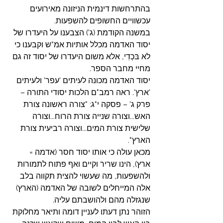
בהתרחשות דינמית הניזונה מאירועים 
עכשוויים החשופים להשפעות.
במשנה הקודמת (ג') הצבענו על היעדרו של 
יסוד האדמה מכלל אותיות אמ"ש וקבענו כי 
לא בּכְדִי, אלא משום היעדרו של יסוד זה גם 
מחיי מחבר הספר.
יסוד האדמה מכונה לעיתים 'עפר' ולעיתים 
'ארץ'. ראה רמב"ם הלכות יסודי התורה – 
פרק ג' – פסקה י"ג: "צורה ראשונה צורת 
האש...וצורה שנייה צורת הרוח...וצורה 
שלישית צורת המים...וצורה רביעית צורת 
הארץ".
מכאן עולה כי אותו יסוד חסר (אדמה = 
ארץ), הינו שריר וקיים ואף פתוח לתמורות 
ולהשפעות, מה שעשוי להצית תקווה בלב 
אלה המייחלים לשובה של האדמה (הארץ) 
שנגזלה מהם ולהושבתם עליה.
הזוהר נתן דעתו לעניין דומה ותיאר מחלוקת 