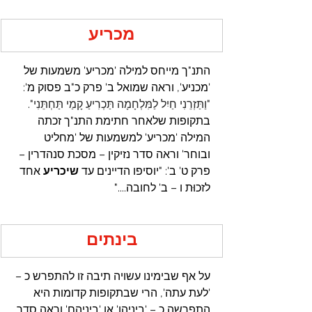
מכריע
התנ"ך מייחס למילה 'מכריע' משמעות של 
'מכניע', וראה שמואל ב' פרק כ"ב פסוק מ': 
"
וַתַּזְרֵנִי חַיִל לַמִּלְחָמָה תַּכְרִיעַ קָמַי תַּחְתֵּנִי
".
בתקופות שלאחר חתימת התנ"ך זכתה 
המילה 'מכריע' למשמעות של 'מחליט 
ובוחר' וראה סדר נזיקין – מסכת סנהדרין – 
פרק ט' ב': "יוסיפו הדיינים עד 
שיכריע
 אחד 
לזכוּת ו – ב' לחובה...."
בינתים
על אף שבימינו עשויה תיבה זו להתפרש כ – 
'לעת עתה', הרי שבתקופות קדומות היא 
התפרשה כ – 'ביניהן' או 'ביניהם' וראה סדר 