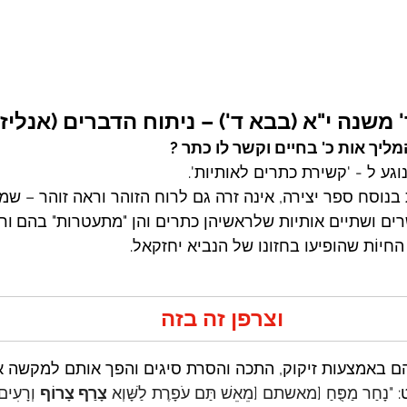
 משנה י"א (בבא ד') – ניתוח הדברים (אנליז
יך אות כ' בחיים וקשר לו כתר ?
וגע ל - 'קשירת כתרים לאותיות'.
נוסח ספר יצירה, אינה זרה גם לרוח הזוהר וראה זוהר – שמו
ים ושתיים אותיות שלראשיהן כתרים והן "מתעטרות" בהם
ור
חיוֹת שהופיעו בחזונו של הנביא יחזקאל.
וצרפן זה בזה
הם באמצעות זיקוק, התכה והסרת סיגים והפך אותם למקשה א
 
"נָחַר מַפֻּחַ [מאשתם [מֵאֵשׁ תַּם עֹפָרֶת לַשָּׁוְא 
צָרַף צָרוֹף
 וְרָעִים