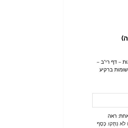
ה)
ת – דף רי"ב – 
שומות ברקיע 
חת: ראה 
 לֹא נִתָּקוּ. כֶּסֶף 