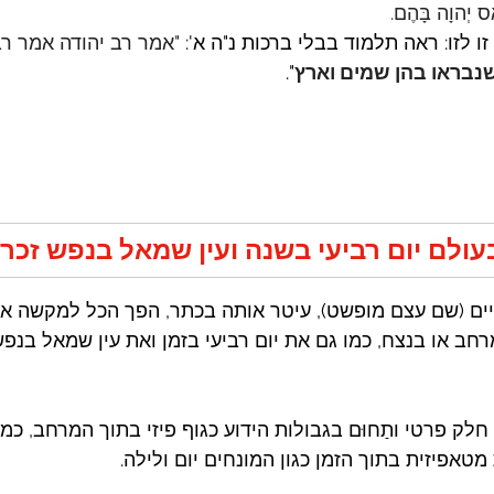
ס יְהוָה בָּהֶם.
ו לזו: ראה תלמוד בבלי ברכות נ"ה א': 
"אמר רב יהודה אמר רב 
שנבראו בהן שמים וארץ
".
עולם יום רביעי בשנה ועין שמאל בנפש זכר 
ים (שם עצם מופשט), עיטר אותה בכתר, הפך הכל למקשה אח
מרחב או בנצח, כמו גם את יום רביעי בזמן ואת עין שמאל בנפ
לק פרטי ותַחוּם בגבולות הידוע כגוף פיזי בתוך המרחב, כמ
מטאפיזית בתוך הזמן כגון המונחים יום ולילה.