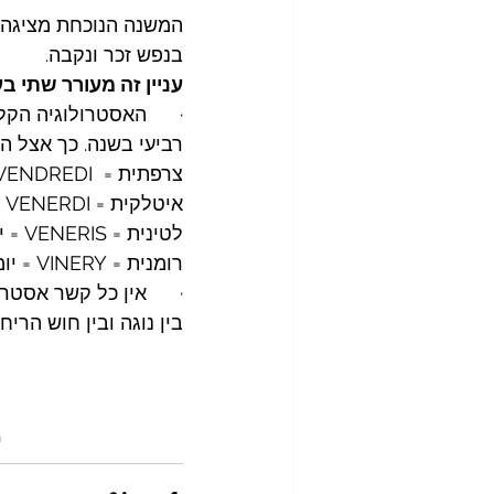
המשנה הנוכחת מציגה זיק
בנפש זכר ונקבה.
עניין זה מעורר שתי בע
·      האסטרולוגיה הקל
רביעי בשנה. כך אצל ה
צרפתית =  VENDREDI= יומה של ונוס.
איטלקית = VENERDI = יומה של ונוס.
לטינית = VENERIS = יומה של ונוס.
רומנית = VINERY = יומה של ונוס.
·      אין כל קשר אסטר
בין נוגה ובין חוש הרי
'