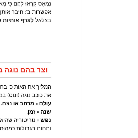
נִמְאָס קָרְאוּ לָהֶם כִּי מָאַ
אפשרות ב': חיבר אותן ז
בצלאל 
לצרף
אותיות 
וצר בהם נוגה ב
המליך את האות כ' בחי
את כוכב נוגה (ונוס) ב
עולם = מרחב או נצח.
שנה = זמן.
נפש = 
טריטוריה שהיא ח
ותחום בגבולות כמהוּת 