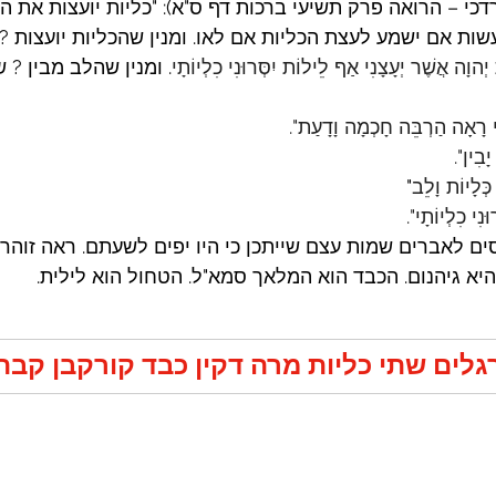
י – הרואה פרק תשיעי ברכות דף ס"א): "כליות יועצות את הל
שות אם ישמע לעצת הכליות אם לאו. ומנין שהכליות יועצות ?
ְהוָה אֲשֶׁר יְעָצָנִי אַף לֵילוֹת יִסְּרוּנִי כִלְיוֹתָי
. ומנין שהלב מבין ? 
ּי רָאָה הַרְבֵּה חָכְמָה וָדָעַת".
יָבִין". 
כְּלָיוֹת וָלֵב
"
וּנִי כִלְיוֹתָי".
ם לאברים שמות עצם שייתכן כי היו יפים לשעתם. ראה זוהר – 
יא גיהנום. הכבד הוא המלאך סמא"ל. הטחול הוא לילית.
גלים שתי כליות מרה דקין כבד קורקבן קבה