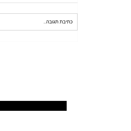
כתיבת תגובה...
מבוא לספר יצירה - תעלומה בהר
הבית 1
הירשמו כאן לקב
כתובת האימייל
*
© 2025 כל הזכויות שמורות לגידי גלבוע