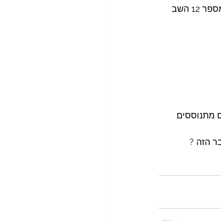
ייתכן כי כבר עתה עולה בקורא הרגשת אי-נוחות או, למצער, תהייה ותמיהה בנוגע למספר 12 השב 
ם מתנוססים 