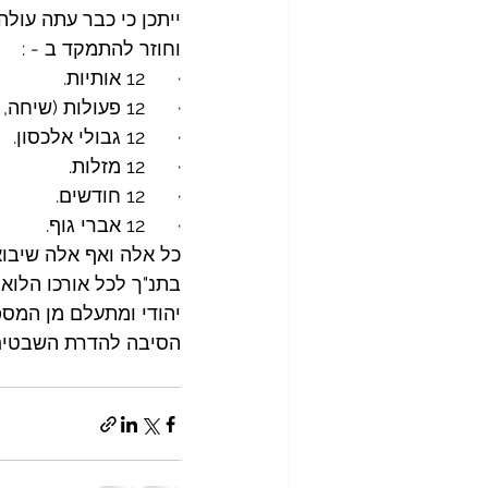
וחוזר להתמקד ב - :
·      12 אותיות.
·      12 פעולות (שיחה, הרהור, הילוך).
·      12 גבולי אלכסון.
·      12 מזלות.
·      12 חודשים.
·      12 אברי גוף.
כל אלה ואף אלה שיבוא
בתנ"ך לכל אורכו הלוא הם 12 שבטי 
יהודי ומתעלם מן המספר המעורר בב
הסיבה להדרת השבטים 