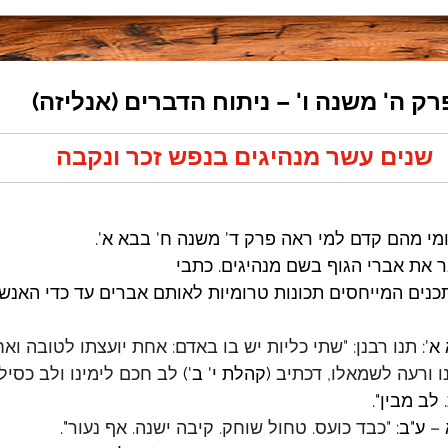
רק ה' משנה ו' – ניתוח הדברים (אנליזה)
שנים עשר מנהיגים בנפש זכר ונקבה
 ומי מהם קדם למי ראה פרק ד' משנה ח' בבא א'.
 את אברי הגוף בשם מנהיגים. כתבי
נים המייחסים תכונות טרומיות לאותם אברים עד כדי האנש
א': 
תנו רבנן: "שתי כליות יש בו באדם: אחת יועצתו לטובה ואח
 ורעה לשמאלו, דכתיב
 (קהלת י' ב') 
לב חכם לימינו ולב כסיל
 לב מבין".
– ע"ב: 
"כבד כועס. טחול שוחק. קיבה ישנה. אף נעור
".