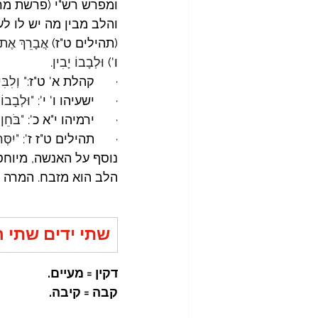
ומפרש רש"י (פרשת מרדכ
והלב מבין מה יש לו לע
(תהילים ט"ז) 
אֲבָרֵךְ אֶת י
ו') 
וּלְבָבוֹ יָבִין
.
·      קהלת א' ט"ז:
" וְלִבִ
·      ישעיהו ו' י':
 "וּלְבָבוֹ 
·      ירמיהו י"א כ':
 "בֹּחֵן 
·      תהילים ט"ז ז':
 "יִסְּר
נוסף על האנשה, מיוחסי
הלב הוא מזבח. המרה ה
שתי ידים שתי ר
דקין = מעיים.
קבה = קיבה.