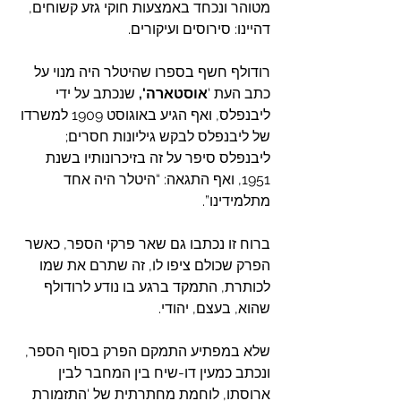
מטוהר ונכחד באמצעות חוקי גזע קשוחים, 
דהיינו: סירוסים ועיקורים.
רודולף חשף בספרו שהיטלר היה מנוי על 
כתב העת '
אוסטארה', 
שנכתב על ידי 
ליבנפלס, ואף הגיע באוגוסט 1909 למשרדו 
של ליבנפלס לבקש גיליונות חסרים; 
ליבנפלס סיפר על זה בזיכרונותיו בשנת 
1951, ואף התגאה: “היטלר היה אחד 
מתלמידינו”.
ברוח זו נכתבו גם שאר פרקי הספר, כאשר 
הפרק שכולם ציפו לו, זה שתרם את שמו 
לכותרת, התמקד ברגע בו נודע לרודולף 
שהוא, בעצם, יהודי.
שלא במפתיע התמקם הפרק בסוף הספר, 
ונכתב כמעין דו-שיח בין המחבר לבין 
ארוסתו, לוחמת מחתרתית של 'התזמורת 