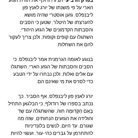
בפרק הרביעי
 הציג רודולף את תורת הגזע 
הארי על פי משנתו של יורג לאנץ פון 
ליבנפלס, גזען אוסטרי שהיה מושא 
להערצתו של היטלר, שטען כי הסבים 
והסבתות הקדמונים של הגזע היהודי, 
השתגלו עם קופים וקופות, ולכן צריך לעקור 
להם את השחלות.
בנוגע לאומה הגרמנית אמר ליבנפלס, כי 
הסבים והסבתות של הגזע הארי, השתגלו 
עם אלים ואלות, ולכן נבחרו על ידי הטבע 
כדי לסרס את מי שאינם הם.
יורג לאנץ פון ליבנפלס, אף הסביר, כך 
נכתב בספרו של רודולף, כי הבלגאן התחיל 
בָּאֵם הַקְּדוּמָה חוה, שהשתגלה עם שֵׁד 
והולידה את הגזעים הנחותים, שזה מה 
שגורם, עד היום, לנשים בלונדיניות 
להתחרמן על גברים כהי-עור, ועשוי להיות 