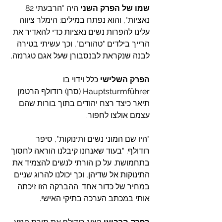
שמו של הפרק השני
 היה "הרבעתי 82 
נאציות", והוא נפתח במילים: הימלר ציווה 
עלינו להפרות נשים נאציות כדי להאדיר את 
הרייך בילדים "טהורים", וכך עשיתי בטירה 
לבנה שנקראת לבנסבורן שעל אגם טגרנזה.
הפרק השלישי
 כלל וידוי בו 
Hauptsturmführer (סרן) רודולף הרטמן 
תיאר כיצד רצח יהודים בתוך בורות שהם 
עצמם אולצו לחפור.
"היו שם המוני נשים ותינוקות", סיפר 
רודולף. "בעוד שאנחנו קיבלנו הוראה לחסוך 
בתחמושת. על כן הורתי לנשים להצמיד את 
התינוקות אל שדיהן, וכך יכולנו להרוג שניים 
במחיר של כדור אחד. ההברקה הזו זיכתה 
אותי במכתב הערכה בתיקי האישי.