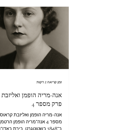
הגביה את רגלי הרהיט עד לגובה 
המשטח נלחצה כלפי שדיה התפוח
שאילץ אותה להתייצב על שרפרף
אוחזת בקופיץ הקיצוץ. תחילה ביק
את הקלח הירו
זמן קריאה 2 דקות
אנה-מריה הופמן ואליזבת 
פרק מספר 4
אנה-מריה הופמן ואליזבת קראוס
מספר 4 אנה־מריה הופמן הרטמ
ב־1848 בשטוטגרט, בירת באדן