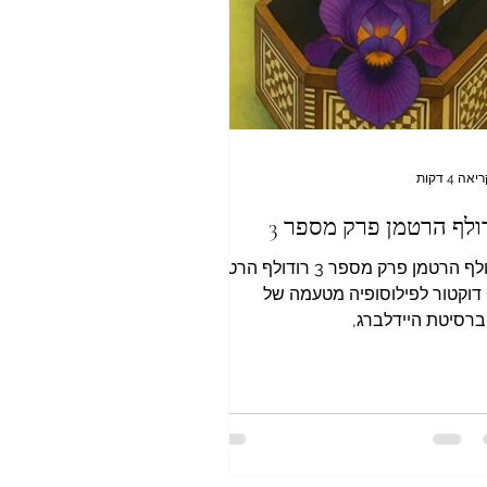
אה 4 דקות
ולף הרטמן פרק מספר 3
רודולף הרטמן פרק מספר 3 רודולף הרטמן,
דוקטור לפילוסופיה מטעמה של
ברסיטת היידלברג,
Hauptsturmführer (סרן). איש אס. אס,
...