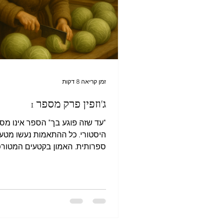
זמן קריאה 8 דקות
ג'וזפין פרק מספר 1
"עד שזה פוגע בך" הספר אינו
היסטורי. כל ההתאמות נעשו מטעמ
ספרותית. האמון בקטעים המטורפ
בחירה שלכם, ואילו האירועים המז
התרחשו ואף גרועים מאלה. ג'וזפי
מספר 1 כרסה ההריונית של ג'וז
לא הכבידה עליה יותר מאשר בפע
קצצה כרובים לכבישה, ועשתה כן 
משטח עבודה של שולחן, אשר נגר 