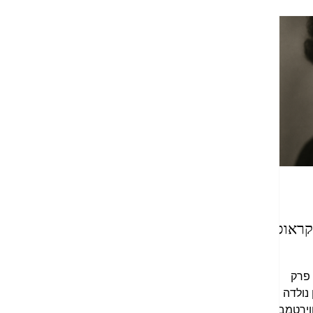
בו פאת
ים, מה
 בעודה
עה לשניים
קראוס
 פרק
ן נולדה
־ווירטמברג