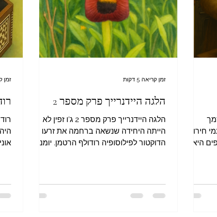
זמן קריאה 5 דקות
זמן קרי
הלגה היידנרייך פרק מספר 2
רוד
 מסמך
הלגה היידנרייך פרק מספר 2 ג'ו זפין לא
י חירות
הייתה היחידה שנשאה ברחמה את זרעו של
היה 
ים היא
הדוקטור לפילוסופיה רודולף הרטמן. יומנה
אוני
וויעים
האישי של אחת, הלגה...
ן פרק
שייצג
פין מעולם
מים בהן
על גבי
טירון,